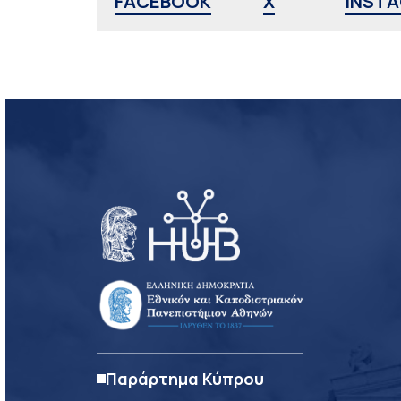
FACEBOOK
X
INST
Παράρτημα Κύπρου