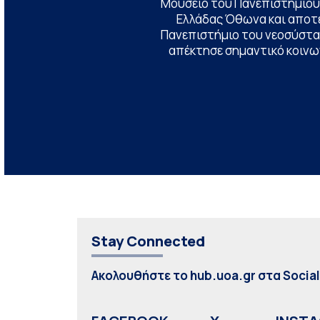
Μουσείο του Πανεπιστημίου
Ελλάδας Όθωνα και αποτ
Πανεπιστήμιο του νεοσύστατ
απέκτησε σημαντικό κοινων
Stay Connected
Ακολουθήστε το hub.uoa.gr στα Socia