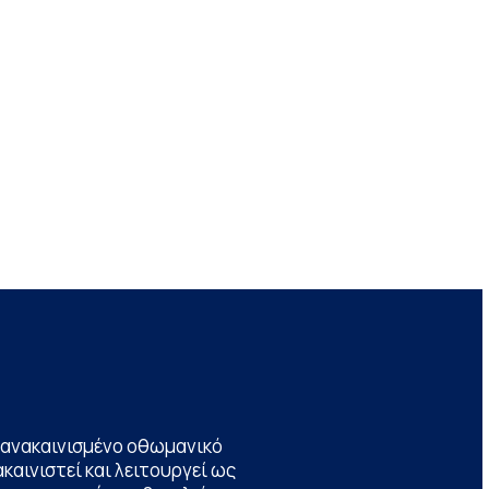
να ανακαινισμένο οθωμανικό
καινιστεί και λειτουργεί ως