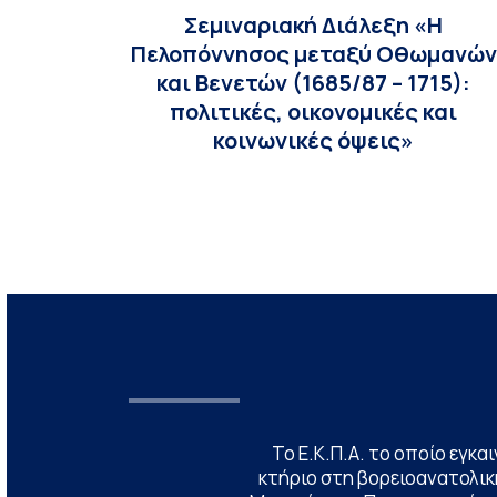
Σεμιναριακή Διάλεξη «Η
Πελοπόννησος μεταξύ Οθωμανών
και Βενετών (1685/87 – 1715):
πολιτικές, οικονομικές και
κοινωνικές όψεις»
Το Ε.Κ.Π.Α. το οποίο εγκα
κτήριο στη βορειοανατολική