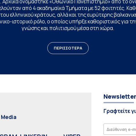
. Αρχικά ονομάστηκε «Οθωνικό Πανεπιστήμιο» από το όν
ελούνταν από 4 ακαδημαϊκά Τμήματα με 52 φοιτητές. Κα
ου ελληνικού κράτους, αλλά και της ευρύτερης βαλκανική
ικο-ιστορικό ρόλο, ο οποίος υπήρξε καθοριστικός για 
γνώσης και πολιτισμού μέσα στη χώρα.
ΠΕΡΙΣΣΟΤΕΡΑ
Newslette
Γραφτείτε γ
l Media