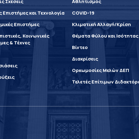
ίς Σχέσεις
Αθλητισμός
ς Επιστήμες και Τεχνολογία
COVID-19
μικές Επιστήμες
Κλιματική Αλλαγή/Κρίση
ιστικές, Κοινωνικές
Θέματα Φύλου και Ισότητας
μες & Τέχνες
Βίντεο
Διακρίσεις
σιάσεις
Ορκωμοσίες Μελών ΔΕΠ
ρύξεις
Τελετές Επίτιμων Διδακτό