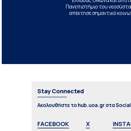
Ελλάδας Όθωνα και αποτ
Πανεπιστήμιο του νεοσύστατ
απέκτησε σημαντικό κοινων
Stay Connected
Ακολουθήστε το hub.uoa.gr στα Socia
FACEBOOK
X
INST