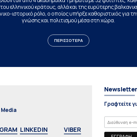
ελούνταν από 4 ακαδημαϊκά Τμήματα με 52 φοιτητές. Κα
ου ελληνικού κράτους, αλλά και της ευρύτερης βαλκανική
ικο-ιστορικό ρόλο, ο οποίος υπήρξε καθοριστικός για 
γνώσης και πολιτισμού μέσα στη χώρα.
ΠΕΡΙΣΣΟΤΕΡΑ
Newslette
Γραφτείτε γ
l Media
AGRAM
LINKEDIN
VIBER