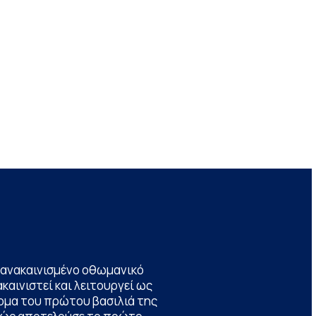
να ανακαινισμένο οθωμανικό
καινιστεί και λειτουργεί ως
ομα του πρώτου βασιλιά της