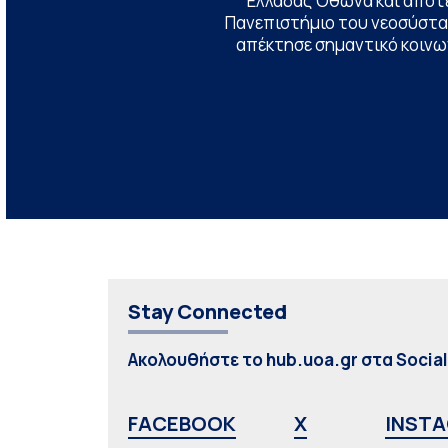
Ελλάδας Όθωνα και αποτ
Πανεπιστήμιο του νεοσύστατ
απέκτησε σημαντικό κοινων
Stay Connected
Ακολουθήστε το hub.uoa.gr στα Socia
FACEBOOK
X
INST