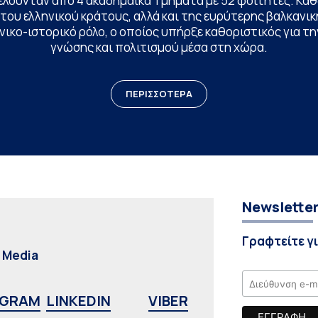
ελούνταν από 4 ακαδημαϊκά Τμήματα με 52 φοιτητές. Κα
ου ελληνικού κράτους, αλλά και της ευρύτερης βαλκανική
ικο-ιστορικό ρόλο, ο οποίος υπήρξε καθοριστικός για 
γνώσης και πολιτισμού μέσα στη χώρα.
ΠΕΡΙΣΣΟΤΕΡΑ
Newslette
Γραφτείτε γ
l Media
AGRAM
LINKEDIN
VIBER