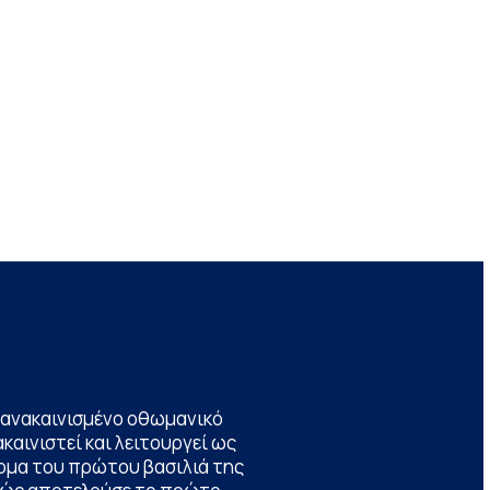
να ανακαινισμένο οθωμανικό
καινιστεί και λειτουργεί ως
ομα του πρώτου βασιλιά της