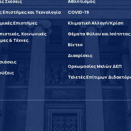
ίς Σχέσεις
Αθλητισμός
ς Επιστήμες και Τεχνολογία
COVID-19
μικές Επιστήμες
Κλιματική Αλλαγή/Κρίση
ιστικές, Κοινωνικές
Θέματα Φύλου και Ισότητας
μες & Τέχνες
Βίντεο
Διακρίσεις
σιάσεις
Ορκωμοσίες Μελών ΔΕΠ
ρύξεις
Τελετές Επίτιμων Διδακτό