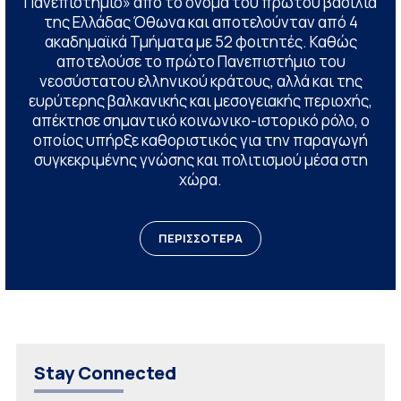
Πανεπιστήμιο» από το όνομα του πρώτου βασιλιά
της Ελλάδας Όθωνα και αποτελούνταν από 4
ακαδημαϊκά Τμήματα με 52 φοιτητές. Καθώς
αποτελούσε το πρώτο Πανεπιστήμιο του
νεοσύστατου ελληνικού κράτους, αλλά και της
ευρύτερης βαλκανικής και μεσογειακής περιοχής,
απέκτησε σημαντικό κοινωνικο-ιστορικό ρόλο, ο
οποίος υπήρξε καθοριστικός για την παραγωγή
συγκεκριμένης γνώσης και πολιτισμού μέσα στη
χώρα.
ΠΕΡΙΣΣΟΤΕΡΑ
Stay Connected