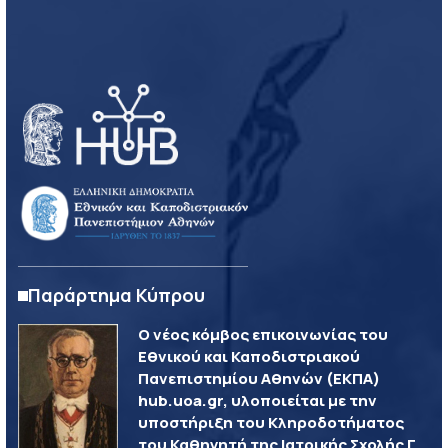
Παράρτημα Κύπρου
Ο νέος κόμβος επικοινωνίας του
Εθνικού και Καποδιστριακού
Πανεπιστημίου Αθηνών (ΕΚΠΑ)
hub.uoa.gr, υλοποιείται με την
υποστήριξη του Κληροδοτήματος
του Καθηγητή της Ιατρικής Σχολής Γ.