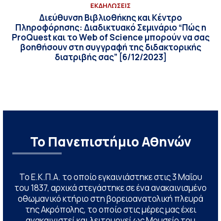
ΕΚΔΗΛΩΣΕΙΣ
Διεύθυνση Βιβλιοθήκης και Κέντρο
Πληροφόρησης: Διαδικτυακό Σεμινάριο “Πώς η
ProQuest και το Web of Science μπορούν να σας
βοηθήσουν στη συγγραφή της διδακτορικής
διατριβής σας” [6/12/2023]
Το Πανεπιστήμιο Αθηνών
Το Ε.Κ.Π.Α. το οποίο εγκαινιάστηκε στις 3 Μαΐου
του 1837, αρχικά στεγάστηκε σε ένα ανακαινισμένο
οθωμανικό κτήριο στη βορειοανατολική πλευρά
της Ακρόπολης, το οποίο στις μέρες μας έχει
ανακαινιστεί και λειτουργεί ως Μουσείο του