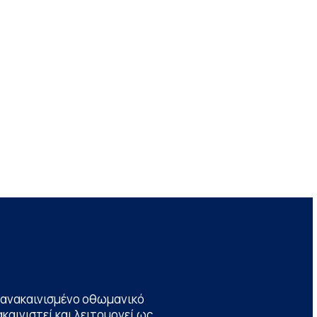
να ανακαινισμένο οθωμανικό
καινιστεί και λειτουργεί ως