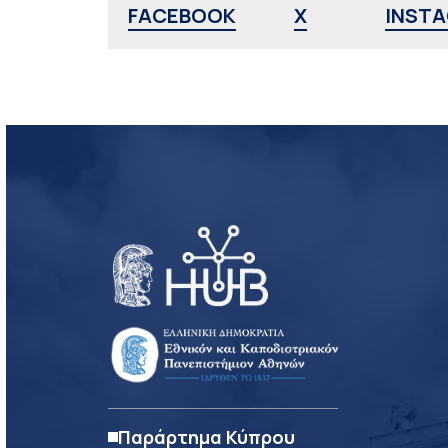
FACEBOOK
X
INST
Παράρτημα Κύπρου