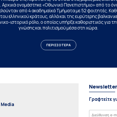
. Αρχικά ονομάστηκε «Οθωνικό Πανεπιστήμιο» από το όν
ελούνταν από 4 ακαδημαϊκά Τμήματα με 52 φοιτητές. Κα
ου ελληνικού κράτους, αλλά και της ευρύτερης βαλκανική
ικο-ιστορικό ρόλο, ο οποίος υπήρξε καθοριστικός για 
γνώσης και πολιτισμού μέσα στη χώρα.
ΠΕΡΙΣΣΟΤΕΡΑ
Newslette
Γραφτείτε γ
l Media