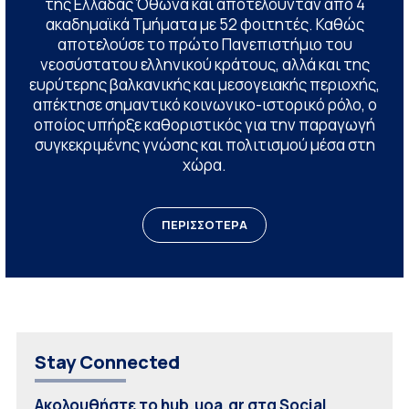
της Ελλάδας Όθωνα και αποτελούνταν από 4
ακαδημαϊκά Τμήματα με 52 φοιτητές. Καθώς
αποτελούσε το πρώτο Πανεπιστήμιο του
νεοσύστατου ελληνικού κράτους, αλλά και της
ευρύτερης βαλκανικής και μεσογειακής περιοχής,
απέκτησε σημαντικό κοινωνικο-ιστορικό ρόλο, ο
οποίος υπήρξε καθοριστικός για την παραγωγή
συγκεκριμένης γνώσης και πολιτισμού μέσα στη
χώρα.
ΠΕΡΙΣΣΟΤΕΡΑ
Stay Connected
Ακολουθήστε το hub.uoa.gr στα Social