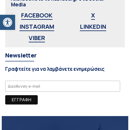
Media
Ανοίξτε τη γραμμή εργαλείων
FACEBOOK
X
INSTAGRAM
LINKEDIN
VIBER
Newsletter
Γραφτείτε για να λαμβάνετε ενημερώσεις