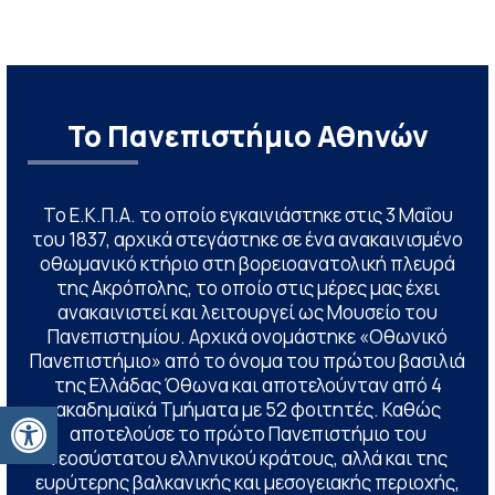
Το Πανεπιστήμιο Αθηνών
Το Ε.Κ.Π.Α. το οποίο εγκαινιάστηκε στις 3 Μαΐου
του 1837, αρχικά στεγάστηκε σε ένα ανακαινισμένο
οθωμανικό κτήριο στη βορειοανατολική πλευρά
της Ακρόπολης, το οποίο στις μέρες μας έχει
ανακαινιστεί και λειτουργεί ως Μουσείο του
Πανεπιστημίου. Αρχικά ονομάστηκε «Οθωνικό
Πανεπιστήμιο» από το όνομα του πρώτου βασιλιά
της Ελλάδας Όθωνα και αποτελούνταν από 4
Ανοίξτε τη γραμμή εργαλείων
ακαδημαϊκά Τμήματα με 52 φοιτητές. Καθώς
αποτελούσε το πρώτο Πανεπιστήμιο του
νεοσύστατου ελληνικού κράτους, αλλά και της
ευρύτερης βαλκανικής και μεσογειακής περιοχής,