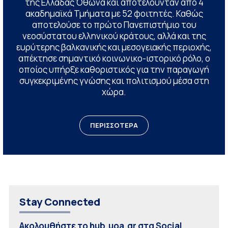
της Ελλάδας Όθωνα και αποτελούνταν από 4
ακαδημαϊκά Τμήματα με 52 φοιτητές. Καθώς
αποτελούσε το πρώτο Πανεπιστήμιο του
νεοσύστατου ελληνικού κράτους, αλλά και της
ευρύτερης βαλκανικής και μεσογειακής περιοχής,
απέκτησε σημαντικό κοινωνικο-ιστορικό ρόλο, ο
οποίος υπήρξε καθοριστικός για την παραγωγή
συγκεκριμένης γνώσης και πολιτισμού μέσα στη
χώρα.
ΠΕΡΙΣΣΟΤΕΡΑ
Stay Connected
Ακολουθήστε το hub.uoa.gr στα Social