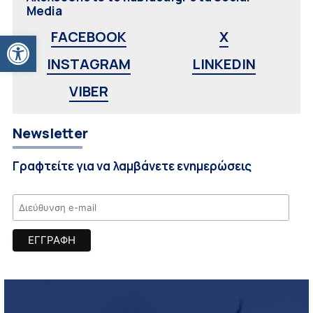
Media
Ανοίξτε τη γραμμή εργαλείων
FACEBOOK
X
INSTAGRAM
LINKEDIN
VIBER
Newsletter
Γραφτείτε για να λαμβάνετε ενημερώσεις