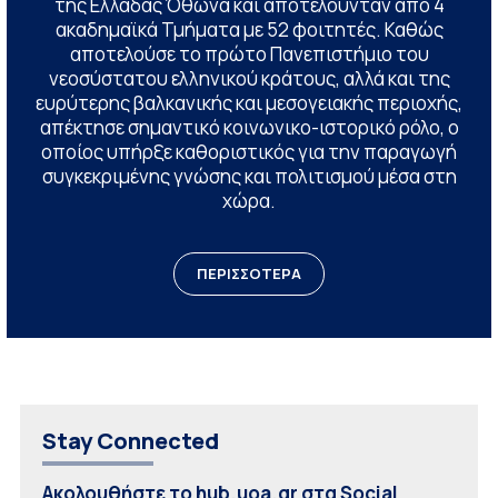
της Ελλάδας Όθωνα και αποτελούνταν από 4
ακαδημαϊκά Τμήματα με 52 φοιτητές. Καθώς
αποτελούσε το πρώτο Πανεπιστήμιο του
νεοσύστατου ελληνικού κράτους, αλλά και της
ευρύτερης βαλκανικής και μεσογειακής περιοχής,
απέκτησε σημαντικό κοινωνικο-ιστορικό ρόλο, ο
οποίος υπήρξε καθοριστικός για την παραγωγή
συγκεκριμένης γνώσης και πολιτισμού μέσα στη
χώρα.
ΠΕΡΙΣΣΟΤΕΡΑ
Stay Connected
Ακολουθήστε το hub.uoa.gr στα Social