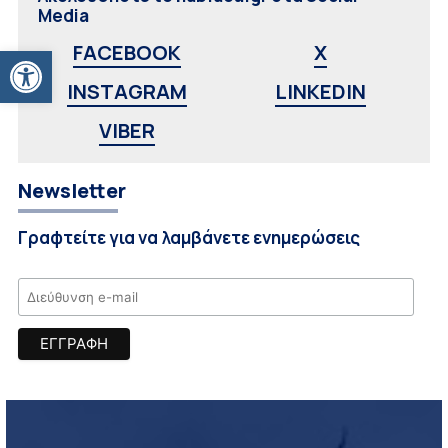
Media
Ανοίξτε τη γραμμή εργαλείων
FACEBOOK
X
INSTAGRAM
LINKEDIN
VIBER
Newsletter
Γραφτείτε για να λαμβάνετε ενημερώσεις