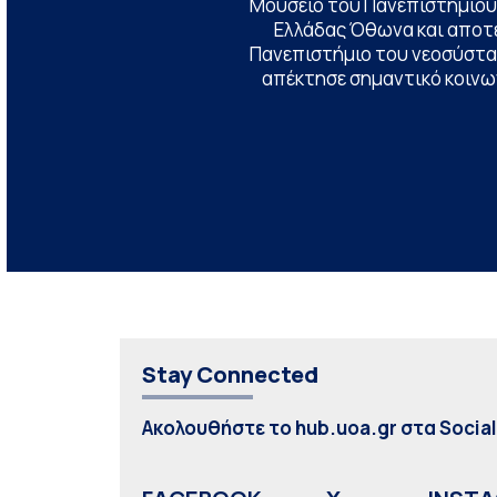
Μουσείο του Πανεπιστημίου
Ελλάδας Όθωνα και αποτ
Πανεπιστήμιο του νεοσύστατ
απέκτησε σημαντικό κοινων
Stay Connected
Ακολουθήστε το hub.uoa.gr στα Socia