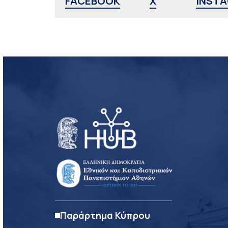
FACEBOOK
X
INST
Παράρτημα Κύπρου