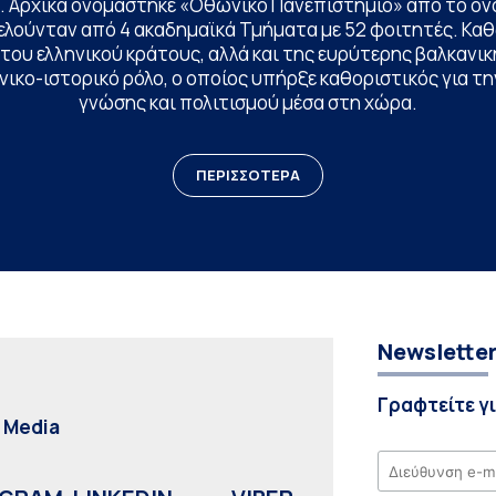
. Αρχικά ονομάστηκε «Οθωνικό Πανεπιστήμιο» από το όν
ελούνταν από 4 ακαδημαϊκά Τμήματα με 52 φοιτητές. Κα
ου ελληνικού κράτους, αλλά και της ευρύτερης βαλκανική
ικο-ιστορικό ρόλο, ο οποίος υπήρξε καθοριστικός για 
γνώσης και πολιτισμού μέσα στη χώρα.
ΠΕΡΙΣΣΟΤΕΡΑ
Newslette
Γραφτείτε γ
l Media