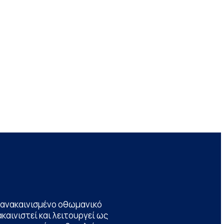
να ανακαινισμένο οθωμανικό
καινιστεί και λειτουργεί ως