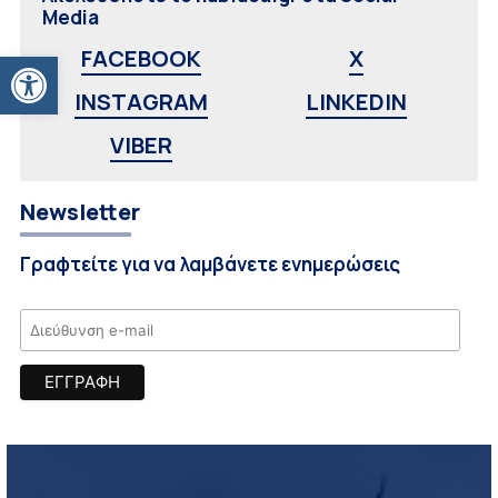
Media
Ανοίξτε τη γραμμή εργαλείων
FACEBOOK
X
INSTAGRAM
LINKEDIN
VIBER
Newsletter
Γραφτείτε για να λαμβάνετε ενημερώσεις