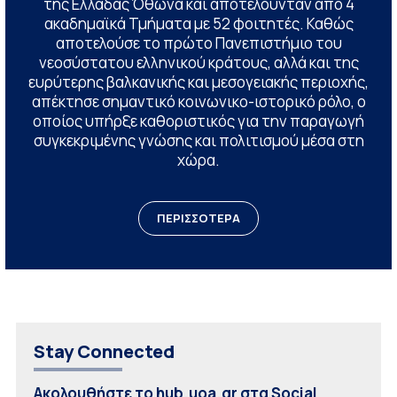
της Ελλάδας Όθωνα και αποτελούνταν από 4
ακαδημαϊκά Τμήματα με 52 φοιτητές. Καθώς
αποτελούσε το πρώτο Πανεπιστήμιο του
νεοσύστατου ελληνικού κράτους, αλλά και της
ευρύτερης βαλκανικής και μεσογειακής περιοχής,
απέκτησε σημαντικό κοινωνικο-ιστορικό ρόλο, ο
οποίος υπήρξε καθοριστικός για την παραγωγή
συγκεκριμένης γνώσης και πολιτισμού μέσα στη
χώρα.
ΠΕΡΙΣΣΟΤΕΡΑ
Stay Connected
Ακολουθήστε το hub.uoa.gr στα Social