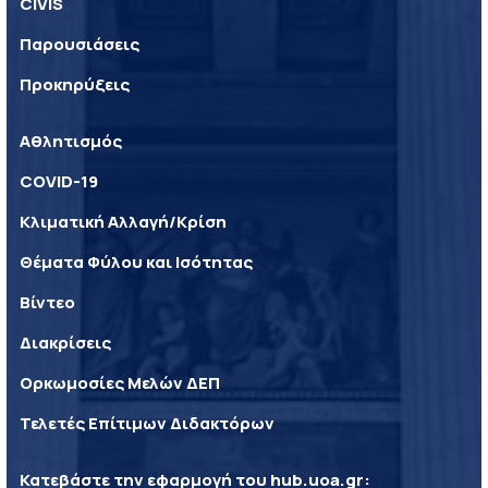
CIVIS
Παρουσιάσεις
Προκηρύξεις
Αθλητισμός
COVID-19
Κλιματική Αλλαγή/Κρίση
Θέματα Φύλου και Ισότητας
Βίντεο
Διακρίσεις
Ορκωμοσίες Μελών ΔΕΠ
Τελετές Επίτιμων Διδακτόρων
Κατεβάστε την εφαρμογή του
hub.uoa.gr
: