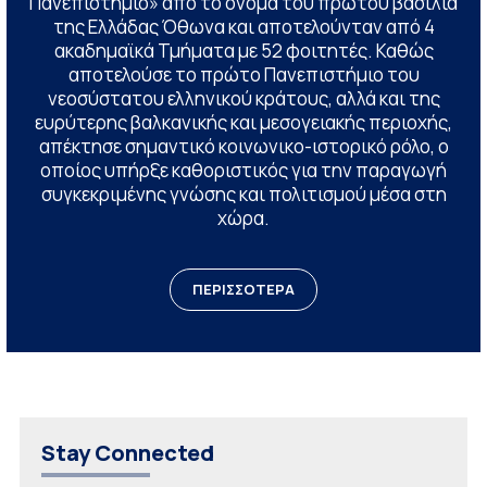
Πανεπιστήμιο» από το όνομα του πρώτου βασιλιά
της Ελλάδας Όθωνα και αποτελούνταν από 4
ακαδημαϊκά Τμήματα με 52 φοιτητές. Καθώς
αποτελούσε το πρώτο Πανεπιστήμιο του
νεοσύστατου ελληνικού κράτους, αλλά και της
ευρύτερης βαλκανικής και μεσογειακής περιοχής,
απέκτησε σημαντικό κοινωνικο-ιστορικό ρόλο, ο
οποίος υπήρξε καθοριστικός για την παραγωγή
συγκεκριμένης γνώσης και πολιτισμού μέσα στη
χώρα.
ΠΕΡΙΣΣΟΤΕΡΑ
Stay Connected