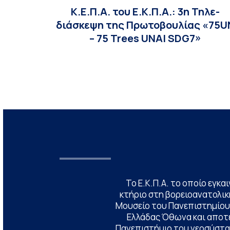
Κ.Ε.Π.Α. του Ε.Κ.Π.Α.: 3η Τηλε-
διάσκεψη της Πρωτοβουλίας «75U
– 75 Trees UNAI SDG7»
Το Ε.Κ.Π.Α. το οποίο εγκα
κτήριο στη βορειοανατολική
Μουσείο του Πανεπιστημίου
Ελλάδας Όθωνα και αποτ
Πανεπιστήμιο του νεοσύστατ