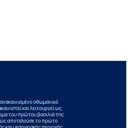
να ανακαινισμένο οθωμανικό
καινιστεί και λειτουργεί ως
ομα του πρώτου βασιλιά της
θώς αποτελούσε το πρώτο
ς και μεσογειακής περιοχής,