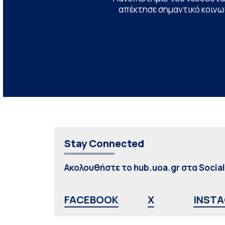
απέκτησε σημαντικό κοινων
Stay Connected
Ακολουθήστε το hub.uoa.gr στα Socia
FACEBOOK
X
INST