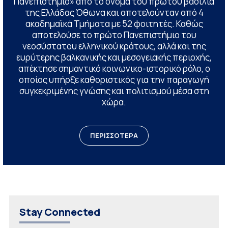
Πανεπιστήμιο» από το όνομα του πρώτου βασιλιά
της Ελλάδας Όθωνα και αποτελούνταν από 4
ακαδημαϊκά Τμήματα με 52 φοιτητές. Καθώς
αποτελούσε το πρώτο Πανεπιστήμιο του
νεοσύστατου ελληνικού κράτους, αλλά και της
ευρύτερης βαλκανικής και μεσογειακής περιοχής,
απέκτησε σημαντικό κοινωνικο-ιστορικό ρόλο, ο
οποίος υπήρξε καθοριστικός για την παραγωγή
συγκεκριμένης γνώσης και πολιτισμού μέσα στη
χώρα.
ΠΕΡΙΣΣΟΤΕΡΑ
Stay Connected