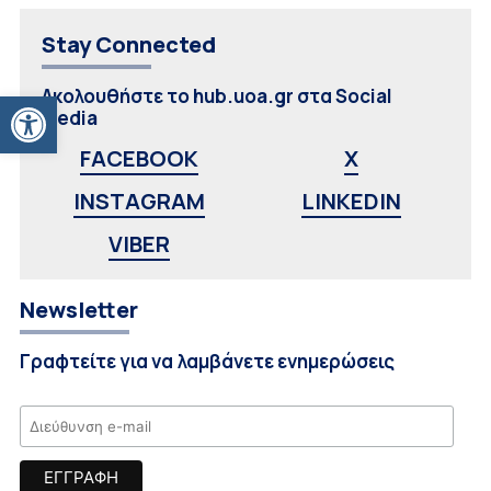
Stay Connected
Ανοίξτε τη γραμμή εργαλείων
Ακολουθήστε το hub.uoa.gr στα Social
Media
FACEBOOK
X
INSTAGRAM
LINKEDIN
VIBER
Newsletter
Γραφτείτε για να λαμβάνετε ενημερώσεις