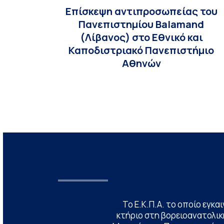
Επίσκεψη αντιπροσωπείας του
Πανεπιστημίου Balamand
(Λίβανος) στο Εθνικό και
Καποδιστριακό Πανεπιστήμιο
Αθηνών
Το Ε.Κ.Π.Α. το οποίο εγκα
κτήριο στη βορειοανατολική