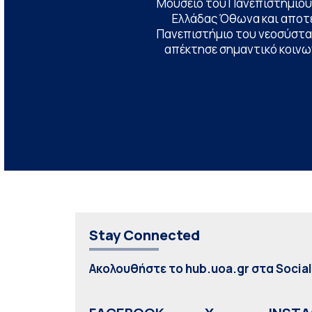
Μουσείο του Πανεπιστημίου
Ελλάδας Όθωνα και αποτ
Πανεπιστήμιο του νεοσύστατ
απέκτησε σημαντικό κοινων
Stay Connected
Ακολουθήστε το hub.uoa.gr στα Socia