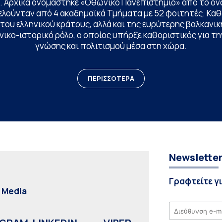
. Αρχικά ονομάστηκε «Οθωνικό Πανεπιστήμιο» από το όν
ελούνταν από 4 ακαδημαϊκά Τμήματα με 52 φοιτητές. Κα
ου ελληνικού κράτους, αλλά και της ευρύτερης βαλκανική
ικο-ιστορικό ρόλο, ο οποίος υπήρξε καθοριστικός για 
γνώσης και πολιτισμού μέσα στη χώρα.
ΠΕΡΙΣΣΟΤΕΡΑ
Newslette
Γραφτείτε γ
l Media