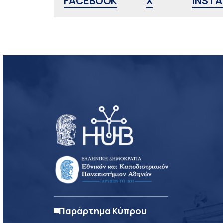
FACEBOOK
X
INST
Παράρτημα Κύπρου