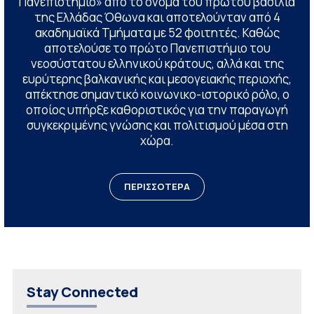
Πανεπιστήμιο» από το όνομα του πρώτου βασιλιά
της Ελλάδας Όθωνα και αποτελούνταν από 4
ακαδημαϊκά Τμήματα με 52 φοιτητές. Καθώς
αποτελούσε το πρώτο Πανεπιστήμιο του
νεοσύστατου ελληνικού κράτους, αλλά και της
ευρύτερης βαλκανικής και μεσογειακής περιοχής,
απέκτησε σημαντικό κοινωνικο-ιστορικό ρόλο, ο
οποίος υπήρξε καθοριστικός για την παραγωγή
συγκεκριμένης γνώσης και πολιτισμού μέσα στη
χώρα.
ΠΕΡΙΣΣΟΤΕΡΑ
Stay Connected