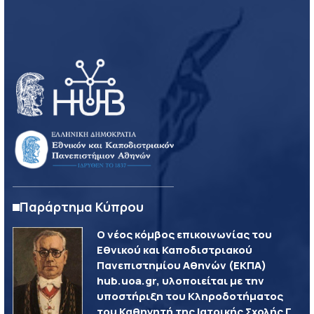
Παράρτημα Κύπρου
Ο νέος κόμβος επικοινωνίας του
Εθνικού και Καποδιστριακού
Πανεπιστημίου Αθηνών (ΕΚΠΑ)
hub.uoa.gr, υλοποιείται με την
υποστήριξη του Κληροδοτήματος
του Καθηγητή της Ιατρικής Σχολής Γ.