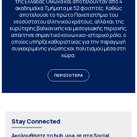
της Ελλάδας Όθωνα και αποτελούνταν από 4
ακαδημαϊκά Τμήματα με 52 φοιτητές. Καθώς
αποτελούσε το πρώτο Πανεπιστήμιο του
νεοσύστατου ελληνικού κράτους, αλλά και της
ευρύτερης βαλκανικής και μεσογειακής περιοχής,
απέκτησε σημαντικό κοινωνικο-ιστορικό ρόλο, ο
οποίος υπήρξε καθοριστικός για την παραγωγή
συγκεκριμένης γνώσης και πολιτισμού μέσα στη
χώρα.
ΠΕΡΙΣΣΟΤΕΡΑ
Stay Connected
Ακολουθήστε το hub.uoa.gr στα Social