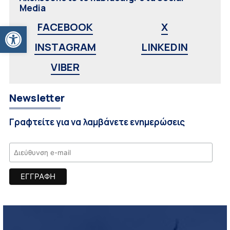
Media
Ανοίξτε τη γραμμή εργαλείων
FACEBOOK
X
INSTAGRAM
LINKEDIN
VIBER
Newsletter
Γραφτείτε για να λαμβάνετε ενημερώσεις