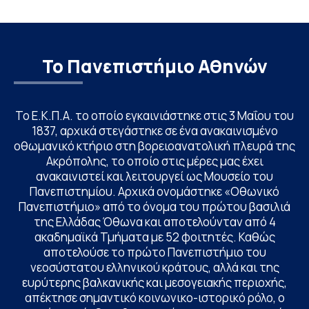
Το Πανεπιστήμιο Αθηνών
Το Ε.Κ.Π.Α. το οποίο εγκαινιάστηκε στις 3 Μαΐου του
1837, αρχικά στεγάστηκε σε ένα ανακαινισμένο
οθωμανικό κτήριο στη βορειοανατολική πλευρά της
Ακρόπολης, το οποίο στις μέρες μας έχει
ανακαινιστεί και λειτουργεί ως Μουσείο του
Πανεπιστημίου. Αρχικά ονομάστηκε «Οθωνικό
Πανεπιστήμιο» από το όνομα του πρώτου βασιλιά
της Ελλάδας Όθωνα και αποτελούνταν από 4
ακαδημαϊκά Τμήματα με 52 φοιτητές. Καθώς
αποτελούσε το πρώτο Πανεπιστήμιο του
νεοσύστατου ελληνικού κράτους, αλλά και της
ευρύτερης βαλκανικής και μεσογειακής περιοχής,
απέκτησε σημαντικό κοινωνικο-ιστορικό ρόλο, ο