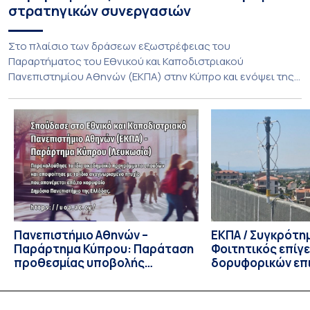
στρατηγικών συνεργασιών
Στο πλαίσιο των δράσεων εξωστρέφειας του
Παραρτήματος του Εθνικού και Καποδιστριακού
Πανεπιστημίου Αθηνών (ΕΚΠΑ) στην Κύπρο και ενόψει της
έναρξης των προπτυχιακών προγραμμάτων σπουδών του
Τμήματος Οικονομικών Επιστημών και του Τμήματος
Διοίκησης Επιχειρήσεων και Οργανισμών τον Σεπτέμβριο
του 2026, ο Κοσμήτορας της Σχολής Οικονομικών και
Πολιτικών Επιστημών, Καθηγητής Νικόλαος Ηρειώτης, και ο
Πρόεδρος του Τμήματος […]
Πανεπιστήμιο Αθηνών –
ΕΚΠΑ / Συγκρότη
Παράρτημα Κύπρου: Παράταση
Φοιτητικός επίγ
προθεσμίας υποβολής
δορυφορικών επι
εκδήλωσης ενδιαφέροντος
λειτουργία!
υποψηφίων