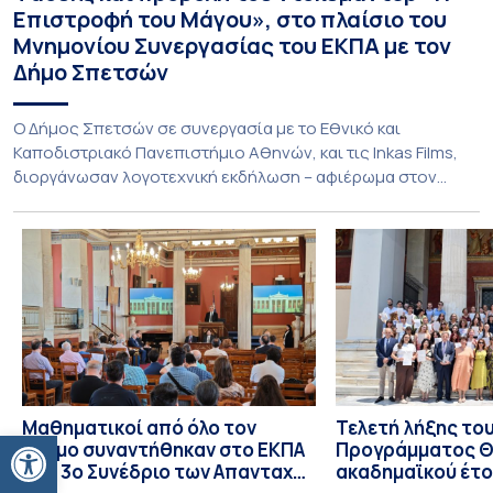
Επιστροφή του Μάγου», στο πλαίσιο του
Μνημονίου Συνεργασίας του ΕΚΠΑ με τον
Δήμο Σπετσών
Ο Δήμος Σπετσών σε συνεργασία με το Εθνικό και
Καποδιστριακό Πανεπιστήμιο Αθηνών, και τις Inkas Films,
διοργάνωσαν λογοτεχνική εκδήλωση – αφιέρωμα στον
Τζων Φάουλς, τον σημαντικότερο Βρετανό πεζογράφο του
20ού αιώνα, με την προβολή του ντοκυμαντέρ «Η
επιστροφή του Μάγου». Η εκδήλωση διοργανώθηκε στο
πλαίσιο της συνεργασίας του Δήμου Σπετσών και του
Εθνικού και Καποδιστριακού […]
Μαθηματικοί από όλο τον
Τελετή λήξης το
Ανοίξτε τη γραμμή εργαλείων
κόσμο συναντήθηκαν στο ΕΚΠΑ
Προγράμματος Θ.
στο 3ο Συνέδριο των Απανταχού
ακαδημαϊκού έτο