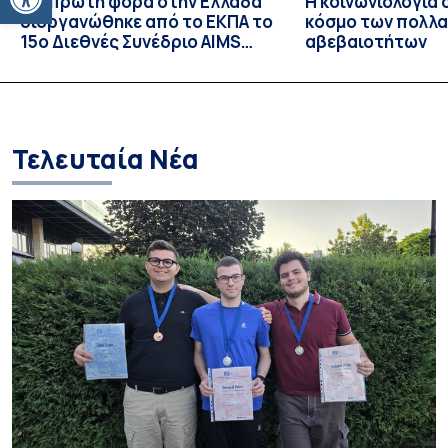
Για πρώτη φορά στην Ελλάδα
Η κοινωνιολογία
διοργανώθηκε από το ΕΚΠΑ το
κόσμο των πολλ
15ο Διεθνές Συνέδριο AIMS
αβεβαιοτήτων
2026, μία από τις μεγαλύτερες
διεθνείς διοργανώσεις στα
Μαθηματικά
Τελευταία Νέα