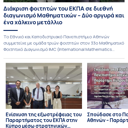
Διάκριση φοιτητών του ΕΚΠΑ σε διεθνή
διαγωνισμό Μαθηματικών – Δύο αργυρά και
ένα χάλκινο μετάλλιο
To Εθνικό και Καποδιστριακό Πανεπιστήμιο Αθηνών
συμμετείχε με ομάδα τριών φοιτητών στον 33ο Μαθηματικό
Φοιτητικό Διαγωνισμό IMC (International Mathematics
Competition), ο οποίος πραγματοποιήθηκε στις 29 και 30
Ιουλίου στο Blagoevgrad της Βουλγαρίας. Σε αυτόν
συμμετείχαν 447 φοιτητές εκπροσωπώντας 135
πανεπιστήμια από 46 χώρες. Από την Ελλάδα, συμμετείχαν
επίσης το Εθνικό Μετσόβιο Πολυτεχνείο, το Αριστοτέλειο
Πανεπιστήμιο […]
Ενίσχυση της εξωστρέφειας του
Σπούδασε στο Π
Παραρτήματος του ΕΚΠΑ στην
Αθηνών – Παράρ
Κύπρο μέσω στρατηγικών