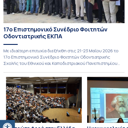
17ο Επιστημονικό Συνέδριο Φοιτητών
Οδοντιατρικής ΕΚΠΑ
Με ιδιαίτερη επιτυχία διεξήχθη στις 21-23 Μαΐου 2026 το
17ο Επιστημονικό Συνέδριο Φοιτητών Οδοντιατρικής
Σχολής του Εθνικού και Καποδιστριακού Πανεπιστημίου
Αθηνών (ΕΚΠΑ), επιβεβαιώνοντας για ακόμη μία χρονιά τον
δυναμικό και διαρκώς αναπτυσσόμενο χαρακτήρα ενός
θεσμού που έχει πλέον επανεδραιωθεί στην ακαδημαϊκή
ζωή της Σχολής. Για τρίτη συνεχόμενη χρονιά μετά την
αναβίωσή του, το Συνέδριο ανέδειξε […]
Ανοίξτε τη γραμμή εργαλείων