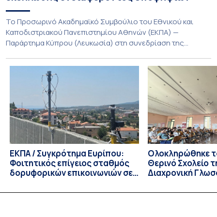
Το Προσωρινό Ακαδημαϊκό Συμβούλιο του Εθνικού και
Καποδιστριακού Πανεπιστημίου Αθηνών (ΕΚΠΑ) —
Παράρτημα Κύπρου (Λευκωσία) στη συνεδρίαση της
Πέμπτης 23 Ιουλίου 2026, αποφασίζει ομόφωνα την
παράταση της προθεσμίας υποβολής εκδήλωσης
ενδιαφέροντος για την φοίτηση σε Προγράμματα Σπουδών,
Τμημάτων του Πανεπιστημίου μας στο Παράρτημα Κύπρου
για το ακαδημαϊκό έτος 2026-2027, έως τη Δευτέρα 31
Αυγούστου 2026. […]
ΕΚΠΑ / Συγκρότημα Ευρίπου:
Ολοκληρώθηκε το
Φοιτητικός επίγειος σταθμός
Θερινό Σχολείο τ
δορυφορικών επικοινωνιών σε
Διαχρονική Γλωσ
λειτουργία!
CIVIS BIP Course
Linguistics in th
με συντονισμό τ