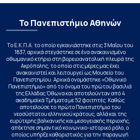
Το Πανεπιστήμιο Αθηνών
Το Ε.Κ.Π.Α. το οποίο εγκαινιάστηκε στις 3 Μαΐου του
1837, αρχικά στεγάστηκε σε ένα ανακαινισμένο
οθωμανικό κτήριο στη βορειοανατολική πλευρά της
Ακρόπολης, το οποίο στις μέρες μας έχει
ανακαινιστεί και λειτουργεί ως Μουσείο του
Πανεπιστημίου. Αρχικά ονομάστηκε «Οθωνικό
Πανεπιστήμιο» από το όνομα του πρώτου βασιλιά
της Ελλάδας Όθωνα και αποτελούνταν από 4
ακαδημαϊκά Τμήματα με 52 φοιτητές. Καθώς
αποτελούσε το πρώτο Πανεπιστήμιο του
νεοσύστατου ελληνικού κράτους, αλλά και της
ευρύτερης βαλκανικής και μεσογειακής περιοχής,
απέκτησε σημαντικό κοινωνικο-ιστορικό ρόλο, ο
οποίος υπήρξε καθοριστικός για την παραγωγή