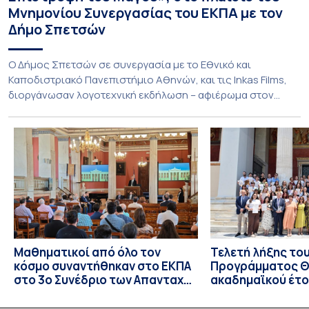
Μνημονίου Συνεργασίας του ΕΚΠΑ με τον
Δήμο Σπετσών
Ο Δήμος Σπετσών σε συνεργασία με το Εθνικό και
Καποδιστριακό Πανεπιστήμιο Αθηνών, και τις Inkas Films,
διοργάνωσαν λογοτεχνική εκδήλωση – αφιέρωμα στον
Τζων Φάουλς, τον σημαντικότερο Βρετανό πεζογράφο του
20ού αιώνα, με την προβολή του ντοκυμαντέρ «Η
επιστροφή του Μάγου». Η εκδήλωση διοργανώθηκε στο
πλαίσιο της συνεργασίας του Δήμου Σπετσών και του
Εθνικού και Καποδιστριακού […]
Μαθηματικοί από όλο τον
Τελετή λήξης το
κόσμο συναντήθηκαν στο ΕΚΠΑ
Προγράμματος Θ.
στο 3ο Συνέδριο των Απανταχού
ακαδημαϊκού έτο
Ελλήνων Μαθηματικών
και απονομής τω
Σπουδών στους 