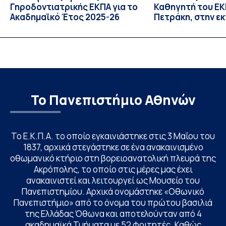
Γηροδοντιατρικής ΕΚΠΑ για το
Καθηγητή του ΕΚΠ
Ακαδημαϊκό Έτος 2025-26
Πετράκη, στην ε
“Update” στην Ε
Το Πανεπιστήμιο Αθηνών
Το Ε.Κ.Π.Α. το οποίο εγκαινιάστηκε στις 3 Μαΐου του
1837, αρχικά στεγάστηκε σε ένα ανακαινισμένο
οθωμανικό κτήριο στη βορειοανατολική πλευρά της
Ακρόπολης, το οποίο στις μέρες μας έχει
ανακαινιστεί και λειτουργεί ως Μουσείο του
Πανεπιστημίου. Αρχικά ονομάστηκε «Οθωνικό
Πανεπιστήμιο» από το όνομα του πρώτου βασιλιά
της Ελλάδας Όθωνα και αποτελούνταν από 4
ακαδημαϊκά Τμήματα με 52 φοιτητές. Καθώς