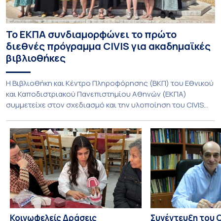
Το ΕΚΠΑ συνδιαμορφώνει το πρώτο
διεθνές πρόγραμμα CIVIS για ακαδημαϊκές
βιβλιοθήκες
Η Βιβλιοθήκη και Κέντρο Πληροφόρησης (ΒΚΠ) του Εθνικού
και Καποδιστριακού Πανεπιστημίου Αθηνών (ΕΚΠΑ)
συμμετείχε στον σχεδιασμό και την υλοποίηση του CIVIS
Blended Intensive Programme (BIP) με τίτλο «Transformative
Libraries and Participatory Culture” (IMOTION), το οποίο
πραγματοποιήθηκε με διαδικτυακές και δια ζώσης
εκπαιδευτικές δράσεις από τις 3 Ιουνίου έως τις 10 Ιουλίου
2026. Το πρόγραμμα αποτελεί […]
Κοινωφελείς Δράσεις
Συνέντευξη του 