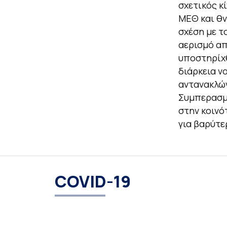
σχετικός κ
ΜΕΘ και θν
σχέση με τ
αερισμό απ
υποστηρίχθ
διάρκεια ν
αντανακλών
Συμπερασμα
στην κοινό
για βαρύτε
COVID-19