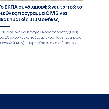
Το ΕΚΠΑ συνδιαμορφώνει το πρώτο
διεθνές πρόγραμμα CIVIS για
ακαδημαϊκές βιβλιοθήκες
 Βιβλιοθήκη και Κέντρο Πληροφόρησης (ΒΚΠ)
ου Εθνικού και Καποδιστριακού Πανεπιστημίου
θηνών (ΕΚΠΑ) συμμετείχε στον σχεδιασμό και
ην υλοποίηση του CIVIS Blended Intensive
rogramme (BIP) με τίτλο «Transformative
ibraries and Participatory Culture” (IMOTION), το
ποίο πραγματοποιήθηκε με διαδικτυακές και
ια ζώσης εκπαιδευτικές δράσεις από τις 3
ουνίου έως τις 10 Ιουλίου 2026. Το πρόγραμμα
ποτελεί […]