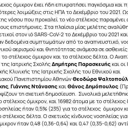
λεχος όμικρον έχει ήδη επικρατήσει παγκόσμια και 
ότερες λοιμώξεις στις ΗΠΑ το Δεκέμβριο του 2021. Ω
ης νόσου που προκαλεί το νέο στέλεχος παραμένει
τους επιστήμονες. Στα πλαίσια μίας μελέτης αναλύθ
ετικοί στον ιό SARS-CoV-2 το Δεκέμβριο του 2021 και
ν δεδομένα συμπτωμάτων από το αναπνευστικό, νο
ικού αερισμού και θνητότητας ανάμεσα σε ασθενείς
 το στέλεχος όμικρον και το στέλεχος δέλτα. Ο Ανα
της Ιατρικής Σχολής
Δημήτρης Παρασκευής
και οι 
ής Κλινικής της Ιατρικής Σχολής του Εθνικού και
ιακού Πανεπιστημίου Αθηνών
Θεοδώρα Ψαλτοπούλ
κης
,
Γιάννης Ντάνασης
και
Θάνος Δημόπουλος
(Πρ
ψίζουν τη σχετική δημοσίευση. Συνολικά μελετήθηκ
ο στέλεχος όμικρον, και 16982 άτομα με το στέλεχος 
σηλείας ήταν 0,5% (235) για το στέλεχος όμικρον κα
ο στέλεχος δέλτα. Ο σχετικός κίνδυνος νοσηλείας για
ικρον ήταν 0,48 (0,36-0,64) και 0,47 (0,35-0,62) αντ