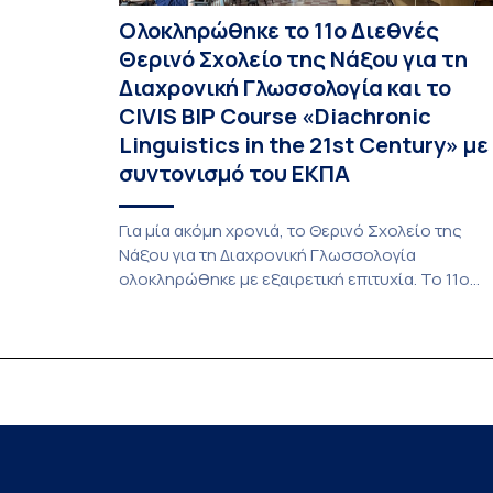
Ολοκληρώθηκε το 11ο Διεθνές
Θερινό Σχολείο της Νάξου για τη
Διαχρονική Γλωσσολογία και το
CIVIS BIP Course «Diachronic
Linguistics in the 21st Century» με
συντονισμό του ΕΚΠΑ
Για μία ακόμη χρονιά, το Θερινό Σχολείο της
Νάξου για τη Διαχρονική Γλωσσολογία
ολοκληρώθηκε με εξαιρετική επιτυχία. Το 11ο
Διεθνές Θερινό Σχολείο της Νάξου, μαζί με τη
διά ζώσης φάση του CIVIS BIP Course «Diachron
Linguistics in the 21st Century», διεξήχθη από τι
19 έως τις 25 Ιουλίου 2026 στο ιστορικό κτίριο
της πρώην σχολής […]