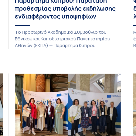
Παράρτημα Κύπρου: Παράταση
προθεσμίας υποβολής εκδήλωσης
ενδιαφέροντος υποψηφίων
Το Προσωρινό Ακαδημαϊκό Συμβούλιο του
Μ
Εθνικού και Καποδιστριακού Πανεπιστημίου
φ
Αθηνών (ΕΚΠΑ) — Παράρτημα Κύπρου
Β
(Λευκωσία) στη συνεδρίαση της Πέμπτης 23
Α
Ιουλίου 2026, αποφασίζει ομόφωνα την
ο
παράταση της προθεσμίας υποβολής
λ
εκδήλωσης ενδιαφέροντος για την φοίτηση σε
λ
ς
Προγράμματα Σπουδών, Τμημάτων του
ε
Πανεπιστημίου μας στο Παράρτημα Κύπρου για
ι
το ακαδημαϊκό έτος 2026-2027, έως τη Δευτέρα
φ
31 Αυγούστου 2026. […]