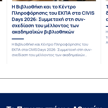
Η Βιβλιοθήκη και το Κέντρο
Πληροφόρησης του ΕΚΠΑ στα CIVIS
Days 2026: Συμμετοχή στη συν-
σχεδίαση του μέλλοντος των
ακαδημαϊκών βιβλιοθηκών
Η
τ
Α
Η Βιβλιοθήκη και Κέντρο Πληροφόρησης του
τ
ΕΚΠΑ στα CIVIS Days 2026: Συμμετοχή στη συν-
P
σχεδίαση του μέλλοντος των ακαδημαϊκών
L
βιβλιοθηκών Στην αποστολή που εκπροσώπησε
ο
το ΕΚΠΑ στη φετινή εκδήλωση «CIVIS Days», με
δ
επικεφαλής την Αντιπρύτανι Ακαδημαϊκών,
ic
Ι
Διεθνών Σχέσεων και Εξωστρέφειας, Καθηγήτρια
ς
α
κ. Σοφία Παπαϊωάννου, συμμετείχε ενεργά και η
Βιβλιοθήκη και Κέντρο Πληροφόρησης (ΒΚΠ) του
Ιδρύματος. Οι […]