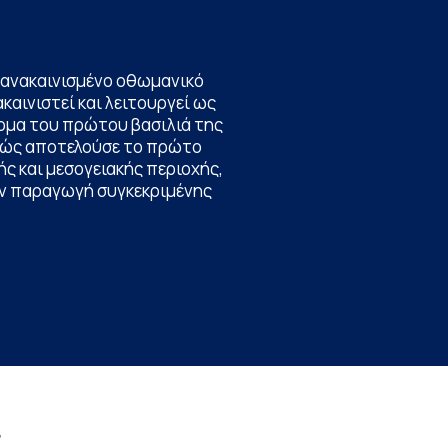
να ανακαινισμένο οθωμανικό
καινιστεί και λειτουργεί ως
ομα του πρώτου βασιλιά της
θώς αποτελούσε το πρώτο
ς και μεσογειακής περιοχής,
την παραγωγή συγκεκριμένης
r