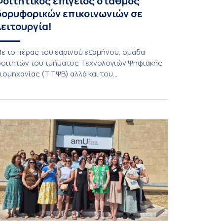
Φοιτητικός επίγειος σταθμός
δορυφορικών επικοινωνιών σε
λειτουργία!
ε το πέρας του εαρινού εξαμήνου, ομάδα
οιτητών του τμήματος Τεχνολογιών Ψηφιακής
ιομηχανίας (ΤΤΨΒ) αλλά και του
εροδιαστημικής Επιστήμης και Τεχνολογίας
λοκλήρωσε την κατασκευή επίγειου σταθμού
ήψης δορυφορικών σημάτων. Ο σταθμός
ειτουργεί πλέον στο Συγκρότημα Ευρίπου και
ντάσσεται στο παγκόσμιο δίκτυο SatNOGS. Η
δέα προέκυψε έπειτα από την επίσκεψη
οιτητών του ΤΤΨΒ στο Open Source […]