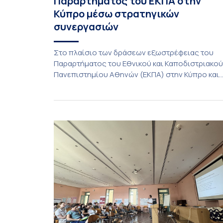
Παραρτήματος του ΕΚΠΑ στην
Κύπρο μέσω στρατηγικών
συνεργασιών
Στο πλαίσιο των δράσεων εξωστρέφειας του
Παραρτήματος του Εθνικού και Καποδιστριακού
Πανεπιστημίου Αθηνών (ΕΚΠΑ) στην Κύπρο και
ενόψει της έναρξης των προπτυχιακών
προγραμμάτων σπουδών του Τμήματος
Οικονομικών Επιστημών και του Τμήματος
Διοίκησης Επιχειρήσεων και Οργανισμών τον
Σεπτέμβριο του 2026, ο Κοσμήτορας της Σχολή
Οικονομικών και Πολιτικών Επιστημών,
Καθηγητής Νικόλαος Ηρειώτης, και ο Πρόεδρος
του Τμήματος […]