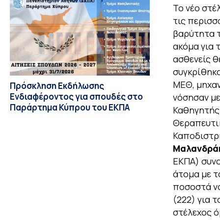
Το νέο στέ
τις περισσ
βαρύτητα τ
ακόμα για 
ασθενείς θ
συγκρίθηκα
ΜΕΘ, μηχαν
Πρόσκληση Εκδήλωσης
Ενδιαφέροντος για σπουδές στο
νόσησαν με
Παράρτημα Κύπρου του ΕΚΠΑ
Καθηγητής 
Θεραπευτικ
Καποδιστρ
Μαλανδρά
ΕΚΠΑ) συνο
άτομα με τ
ποσοστά νο
(222) για τ
στέλεχος όμ