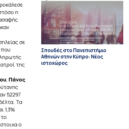
προκάλεσε
στόσο η
 ασαφής
ηκαν
σηλείας σε
 που
Σπουδές στο Πανεπιστήμιο
Αθηνών στην Κύπρο: Νέος
πληρωτής
ιστοχώρος
Ιατροί της
ου
,
Πάνος
ύτανης
αν 52297
δέλτα. Τα
ι 1,3%
 το
ίστοιχα ο