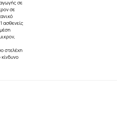
σαγωγής σε
κρον σε
χανικό
1 ασθενείς
 μέση
μικρον,
ύο στελέχη
 κίνδυνο