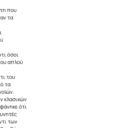
έτη που
σαν τα
ι
ού
τι όσοι
του απλού
τι του
ό τα
νοϊών.
ν κλασικών
 φάνηκε ότι
ευνητές
ντι των