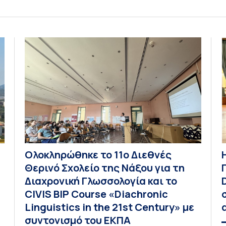
ενόψει της έναρξης των προπτυχιακών
προγραμμάτων σπουδών του Τμήματος
Οικονομικών Επιστημών και του Τμήματος
Διοίκησης Επιχειρήσεων και Οργανισμών τον
Σεπτέμβριο του 2026, ο Κοσμήτορας της Σχολής
Οικονομικών και Πολιτικών Επιστημών,
Καθηγητής Νικόλαος Ηρειώτης, και ο Πρόεδρος
του Τμήματος […]
Ολοκληρώθηκε το 11ο Διεθνές
Θερινό Σχολείο της Νάξου για τη
Διαχρονική Γλωσσολογία και το
CIVIS BIP Course «Diachronic
Linguistics in the 21st Century» με
συντονισμό του ΕΚΠΑ