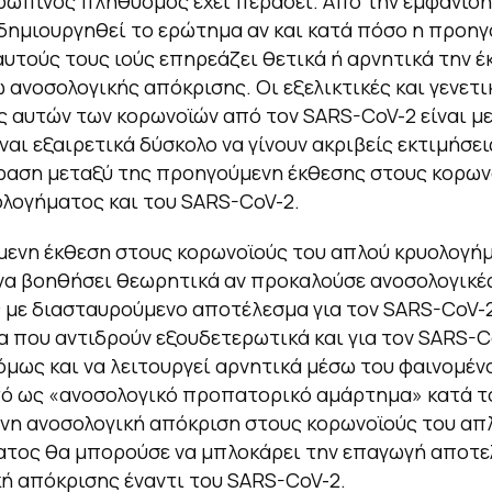
ρώπινος πληθυσμός έχει περάσει. Από την εμφάνιση
 δημιουργηθεί το ερώτημα αν και κατά πόσο η προη
αυτούς τους ιούς επηρεάζει θετικά ή αρνητικά την 
 ανοσολογικής απόκρισης. Οι εξελικτικές και γενετι
 αυτών των κορωνοϊών από τον SARS-CoV-2 είναι με
ναι εξαιρετικά δύσκολο να γίνουν ακριβείς εκτιμήσει
αση μεταξύ της προηγούμενη έκθεσης στους κορων
λογήματος και του SARS-CoV-2.
ενη έκθεση στους κορωνοϊούς του απλού κρυολογή
να βοηθήσει θεωρητικά αν προκαλούσε ανοσολογικέ
 με διασταυρούμενο αποτέλεσμα για τον SARS-CoV-2
 που αντιδρούν εξουδετερωτικά και για τον SARS-C
μως και να λειτουργεί αρνητικά μέσω του φαινομένο
τό ως «ανοσολογικό προπατορικό αμάρτημα» κατά τ
νη ανοσολογική απόκριση στους κορωνοϊούς του απ
ατος θα μπορούσε να μπλοκάρει την επαγωγή αποτε
ή απόκρισης έναντι του SARS-CoV-2.