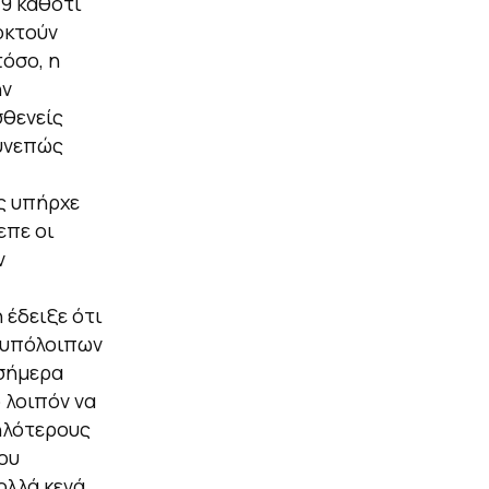
9 καθότι
οκτούν
όσο, η
ην
σθενείς
Συνεπώς
ς υπήρχε
επε οι
ν
 έδειξε ότι
ν υπόλοιπων
 σήμερα
 λοιπόν να
ηλότερους
ου
ολλά κενά