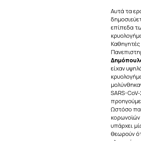
Αυτά τα ερ
δημοσιεύετ
επίπεδα τω
κρυολογήμα
Καθηγητές 
Πανεπιστη
Δημόπουλ
είχαν υψηλ
κρυολογήμ
μολύνθηκαν
SARS-CoV-2
προηγούμεν
Ωστόσο πα
κορωνοϊών 
υπάρχει μί
θεωρούν ότ