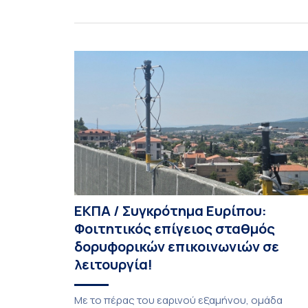
(International Mathematics Competition), ο
οποίος πραγματοποιήθηκε στις 29 και 30
Ιουλίου στο Blagoevgrad της Βουλγαρίας. Σε
αυτόν συμμετείχαν 447 φοιτητές
εκπροσωπώντας 135 πανεπιστήμια από 46
χώρες. Από την Ελλάδα, συμμετείχαν επίσης το
Εθνικό Μετσόβιο Πολυτεχνείο, το Αριστοτέλειο
Πανεπιστήμιο […]
ΕΚΠΑ / Συγκρότημα Ευρίπου:
Φοιτητικός επίγειος σταθμός
δορυφορικών επικοινωνιών σε
λειτουργία!
Με το πέρας του εαρινού εξαμήνου, ομάδα