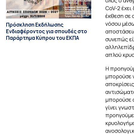
όλος ο ανθ
CoV-2 έχει
έκθεση σε 
νόσου μέσω
Πρόσκληση Εκδήλωσης
Ενδιαφέροντος για σπουδές στο
αποστάσεις
Παράρτημα Κύπρου του ΕΚΠΑ
συνεπώς εί
αλληλεπίδρ
απλού κρυο
Η προηγούμ
μπορούσε 
αποκρίσεις
αντισώματα
μπορούσε ό
γίνει γνωσ
προηγούμε
κρυολογήμ
ανοσολογικ