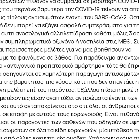
ορωνοϊών πιθανόν να συμβάλει σε βαρύτερη COVID-1
ς που περνάνε βαρύτερα την COVID-19 τείνουν να απ
ς τίτλους αντισωμάτων έναντι του SARS-CoV-2. Ωστ
ή δεν μπορεί να εξάγει ασφαλή συμπεράσματα για τ
αυτή ανοσολογική αλληλεπίδραση καθότι μόλις 3 α
ν συμπληρωματικό οξυγόνο ή νοσηλεία στις ΜΕΘ. 
ι περισσότερες μελέτες για να μας βοηθήσουν να
με το φαινόμενο σε βάθος. Για παράδειγμα αν όντω
ο «αντιγονικό προπατορικό αμάρτημα» τότε θα έπρ
να οδηγούνται σε χαμηλότερη παραγωγή αντισωμάτω
 της βαρύτητας της νόσου, κάτι που δεν απαντάει η
νη μελέτη επί του παρόντος. Εξάλλου η ίδια η μελέτη
μμετέχοντες είχαν αναπτύξει αντισώματα έναντι τω
και αυτό ανταποκρίνεται στο ότι όλοι οι άνθρωποι
ι σε επαφή με αυτούς τους κορωνοϊούς. Είναι πιθανό
τικοί οι παράγοντες των ασθενών που οδηγούν σε υψ
τισωμάτων σε όλα τα είδη κορωνοϊών, μία υπόθεση π
ι από άλλες ερευνητικές ομάδες. Υπάρχουν ακόμα π