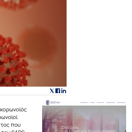
ς κορωνοϊός
ρωνοϊοί
ατος που