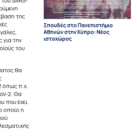
 του SARS-
γούμενη
έκβαση της
κές
Σπουδές στο Πανεπιστήμιο
Αθηνών στην Κύπρο: Νέος
γάλες,
ιστοχώρος
ς για την
οϊούς του
ματος θα
ς
 όπως π.χ.
oV-2. Θα
υ που έχει
ο οποίο η
λού
λεσματικής