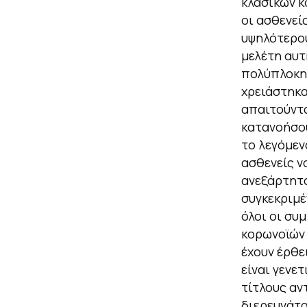
κλασικών κ
οι ασθενεί
υψηλότερου
μελέτη αυτ
πολύπλοκη 
χρειάστηκα
απαιτούντα
κατανοήσου
το λεγόμεν
ασθενείς 
ανεξάρτητα
συγκεκριμέ
όλοι οι συ
κορωνοϊών 
έχουν έρθε
είναι γενε
τίτλους αν
διερευνάτα