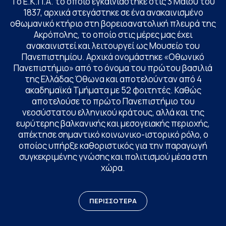
Το Ε.Κ.Π.Α. το οποίο εγκαινιάστηκε στις 3 Μαΐου του
1837, αρχικά στεγάστηκε σε ένα ανακαινισμένο
οθωμανικό κτήριο στη βορειοανατολική πλευρά της
Ακρόπολης, το οποίο στις μέρες μας έχει
ανακαινιστεί και λειτουργεί ως Μουσείο του
Πανεπιστημίου. Αρχικά ονομάστηκε «Οθωνικό
Πανεπιστήμιο» από το όνομα του πρώτου βασιλιά
της Ελλάδας Όθωνα και αποτελούνταν από 4
ακαδημαϊκά Τμήματα με 52 φοιτητές. Καθώς
αποτελούσε το πρώτο Πανεπιστήμιο του
νεοσύστατου ελληνικού κράτους, αλλά και της
ευρύτερης βαλκανικής και μεσογειακής περιοχής,
απέκτησε σημαντικό κοινωνικο-ιστορικό ρόλο, ο
οποίος υπήρξε καθοριστικός για την παραγωγή
συγκεκριμένης γνώσης και πολιτισμού μέσα στη
χώρα.
ΠΕΡΙΣΣΟΤΕΡΑ