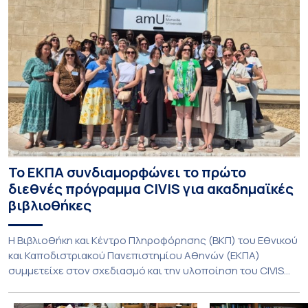
Το ΕΚΠΑ συνδιαμορφώνει το πρώτο
διεθνές πρόγραμμα CIVIS για ακαδημαϊκές
βιβλιοθήκες
Η Βιβλιοθήκη και Κέντρο Πληροφόρησης (ΒΚΠ) του Εθνικού
και Καποδιστριακού Πανεπιστημίου Αθηνών (ΕΚΠΑ)
συμμετείχε στον σχεδιασμό και την υλοποίηση του CIVIS
Blended Intensive Programme (BIP) με τίτλο «Transformative
Libraries and Participatory Culture” (IMOTION), το οποίο