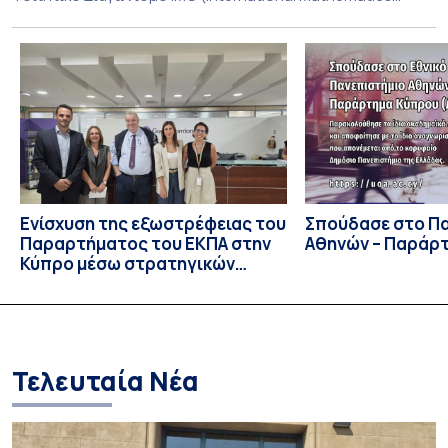
Competition), ο οποίος πραγματοποιήθηκε στις 29 και 30
Ιουλίου στο Blagoevgrad της Βουλγαρίας. Σε αυτόν
συμμετείχαν 447 φοιτητές εκπροσωπώντας 135
πανεπιστήμια από 46 χώρες. Από την Ελλάδα, συμμετείχαν
επίσης το Εθνικό Μετσόβιο Πολυτεχνείο, το Αριστοτέλειο
Πανεπιστήμιο […]
Ενίσχυση της εξωστρέφειας του
Σπούδασε στο Π
Παραρτήματος του ΕΚΠΑ στην
Αθηνών – Παράρ
Κύπρο μέσω στρατηγικών
συνεργασιών
Τελευταία Νέα