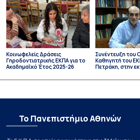
πραγματοποιήθηκε με διαδικτυακές και δια ζώσης
εκπαιδευτικές δράσεις από τις 3 Ιουνίου έως τις 10 Ιουλίου
2026. Το πρόγραμμα αποτελεί […]
Κοινωφελείς Δράσεις
Συνέντευξη του 
Γηροδοντιατρικής ΕΚΠΑ για το
Καθηγητή του ΕΚΠ
Ακαδημαϊκό Έτος 2025-26
Πετράκη, στην ε
“Update” στην Ε
Το Πανεπιστήμιο Αθηνών