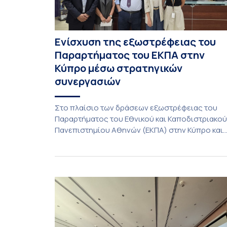
Ενίσχυση της εξωστρέφειας του
Παραρτήματος του ΕΚΠΑ στην
Κύπρο μέσω στρατηγικών
συνεργασιών
Στο πλαίσιο των δράσεων εξωστρέφειας του
Παραρτήματος του Εθνικού και Καποδιστριακού
Πανεπιστημίου Αθηνών (ΕΚΠΑ) στην Κύπρο και
ενόψει της έναρξης των προπτυχιακών
προγραμμάτων σπουδών του Τμήματος
Οικονομικών Επιστημών και του Τμήματος
Διοίκησης Επιχειρήσεων και Οργανισμών τον
Σεπτέμβριο του 2026, ο Κοσμήτορας της Σχολή
Οικονομικών και Πολιτικών Επιστημών,
Καθηγητής Νικόλαος Ηρειώτης, και ο Πρόεδρος
του Τμήματος […]