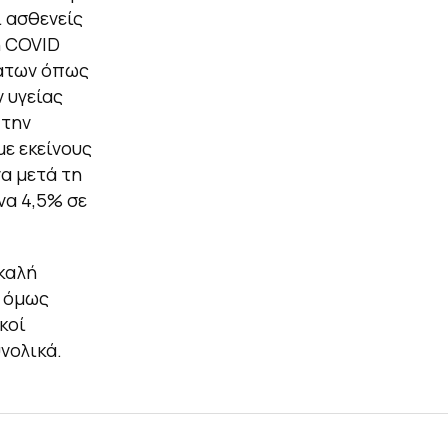
ι ασθενείς
ή COVID
μάτων όπως
 υγείας
 την
ε εκείνους
α μετά τη
να 4,5% σε
 καλή
ή όμως
κοί
νολικά.