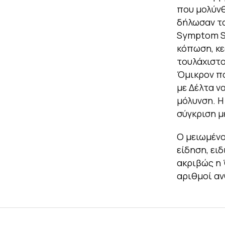
που μολύνθ
δήλωσαν τ
Symptom S
κόπωση, κε
τουλάχιστο
Όμικρον πα
με Δέλτα ν
μόλυνση. Η
σύγκριση με
Ο μειωμένο
είδηση, ει
ακριβώς η 
αριθμοί αν