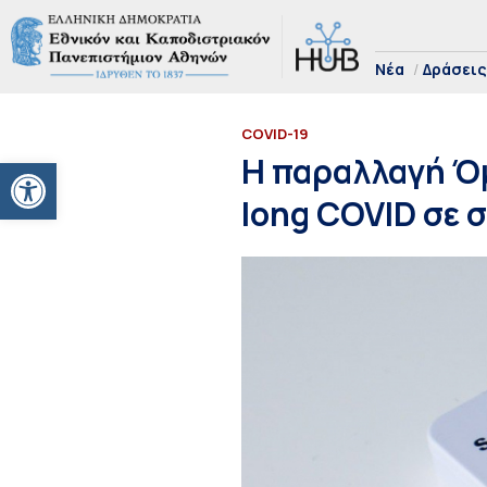
Νέα
Δράσεις
COVID-19
Ανοίξτε τη γραμμή εργαλείων
Η παραλλαγή Όμ
long COVID σε 