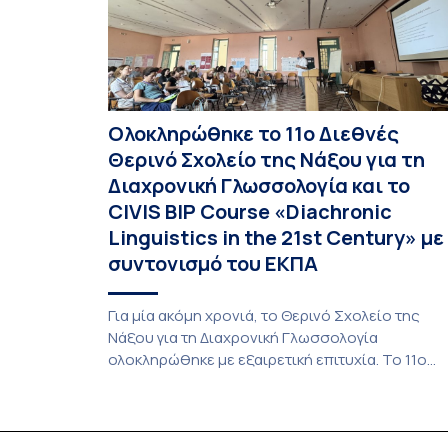
Ολοκληρώθηκε το 11ο Διεθνές
Θερινό Σχολείο της Νάξου για τη
Διαχρονική Γλωσσολογία και το
CIVIS BIP Course «Diachronic
Linguistics in the 21st Century» με
συντονισμό του ΕΚΠΑ
Για μία ακόμη χρονιά, το Θερινό Σχολείο της
Νάξου για τη Διαχρονική Γλωσσολογία
ολοκληρώθηκε με εξαιρετική επιτυχία. Το 11ο
Διεθνές Θερινό Σχολείο της Νάξου, μαζί με τη
διά ζώσης φάση του CIVIS BIP Course «Diachron
Linguistics in the 21st Century», διεξήχθη από τι
19 έως τις 25 Ιουλίου 2026 στο ιστορικό κτίριο