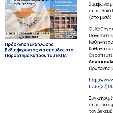
Σύμφωνα με
περιοδικό
(στο μισό)
Οι Καθηγητ
Πανεπιστη
Καθηγήτρια
Πρόσκληση Εκδήλωσης
Καθηγήτρι
Ενδιαφέροντος για σπουδές στο
Θεραπευτικ
Παράρτημα Κύπρου του ΕΚΠΑ
Δημόπουλ
Πρύτανης Ε
https://ww
6736(22)00
Συγκεκριμέ
περισσότε
τον Δεκέμβ