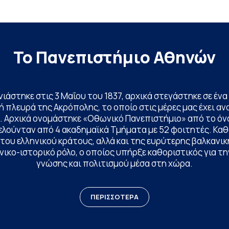
Βιβλιοθήκη και Κέντρο Πληροφόρησης (ΒΚΠ) του
Ιδρύματος. Οι […]
Το Πανεπιστήμιο Αθηνών
ινιάστηκε στις 3 Μαΐου του 1837, αρχικά στεγάστηκε σε έ
 πλευρά της Ακρόπολης, το οποίο στις μέρες μας έχει ανα
. Αρχικά ονομάστηκε «Οθωνικό Πανεπιστήμιο» από το όν
ελούνταν από 4 ακαδημαϊκά Τμήματα με 52 φοιτητές. Κα
ου ελληνικού κράτους, αλλά και της ευρύτερης βαλκανική
ικο-ιστορικό ρόλο, ο οποίος υπήρξε καθοριστικός για 
γνώσης και πολιτισμού μέσα στη χώρα.
ΠΕΡΙΣΣΟΤΕΡΑ