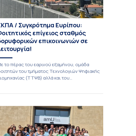
ΕΚΠΑ / Συγκρότημα Ευρίπου:
Φοιτητικός επίγειος σταθμός
δορυφορικών επικοινωνιών σε
λειτουργία!
ε το πέρας του εαρινού εξαμήνου, ομάδα
οιτητών του τμήματος Τεχνολογιών Ψηφιακής
ιομηχανίας (ΤΤΨΒ) αλλά και του
εροδιαστημικής Επιστήμης και Τεχνολογίας
λοκλήρωσε την κατασκευή επίγειου σταθμού
ήψης δορυφορικών σημάτων. Ο σταθμός
ειτουργεί πλέον στο Συγκρότημα Ευρίπου και
ντάσσεται στο παγκόσμιο δίκτυο SatNOGS. Η
δέα προέκυψε έπειτα από την επίσκεψη
οιτητών του ΤΤΨΒ στο Open Source […]