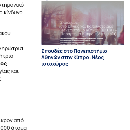
στημονικό
ο κίνδυνο
ακού
ληρώτρια
Σπουδές στο Πανεπιστήμιο
ήτρια
Αθηνών στην Κύπρο: Νέος
νος
ιστοχώρος
ίας και
.
ικρον από
.000 άτομα