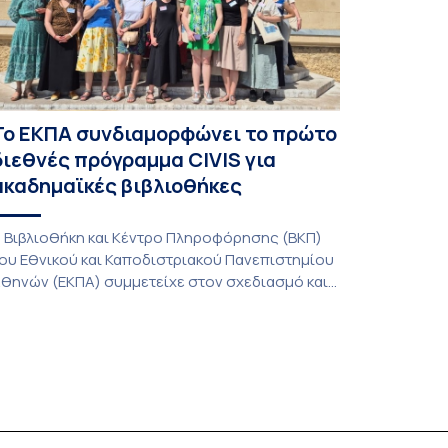
Το ΕΚΠΑ συνδιαμορφώνει το πρώτο
διεθνές πρόγραμμα CIVIS για
ακαδημαϊκές βιβλιοθήκες
 Βιβλιοθήκη και Κέντρο Πληροφόρησης (ΒΚΠ)
ου Εθνικού και Καποδιστριακού Πανεπιστημίου
θηνών (ΕΚΠΑ) συμμετείχε στον σχεδιασμό και
ην υλοποίηση του CIVIS Blended Intensive
rogramme (BIP) με τίτλο «Transformative
ibraries and Participatory Culture” (IMOTION), το
ποίο πραγματοποιήθηκε με διαδικτυακές και
ια ζώσης εκπαιδευτικές δράσεις από τις 3
ουνίου έως τις 10 Ιουλίου 2026. Το πρόγραμμα
ποτελεί […]