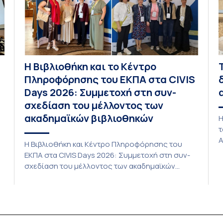
Η Βιβλιοθήκη και το Κέντρο
Πληροφόρησης του ΕΚΠΑ στα CIVIS
Days 2026: Συμμετοχή στη συν-
σχεδίαση του μέλλοντος των
ακαδημαϊκών βιβλιοθηκών
Η
τ
Α
Η Βιβλιοθήκη και Κέντρο Πληροφόρησης του
τ
ΕΚΠΑ στα CIVIS Days 2026: Συμμετοχή στη συν-
P
σχεδίαση του μέλλοντος των ακαδημαϊκών
L
βιβλιοθηκών Στην αποστολή που εκπροσώπησε
ο
το ΕΚΠΑ στη φετινή εκδήλωση «CIVIS Days», με
δ
επικεφαλής την Αντιπρύτανι Ακαδημαϊκών,
ic
Ι
Διεθνών Σχέσεων και Εξωστρέφειας, Καθηγήτρια
ς
α
κ. Σοφία Παπαϊωάννου, συμμετείχε ενεργά και η