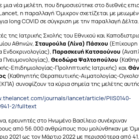
 μια νέα μελέτη, που δημοσιεύτηκε στο διεθνές επι
Lancet
,
η παραλλαγή Όμικρον σχετίζεται με μειωμέν
 για long COVID σε σύγκριση με την παραλλαγή Δέλτα.
ές της Ιατρικής Σχολής του Εθνικού και Καποδιστρι
μίου Αθηνών,
Σταυρούλα (Λίνα) Πάσχου
(Επίκουρη
 Ενδοκρινολογίας),
Παρασκευή Κατσαούνου
(Αναπ
α Πνευμονολογίας),
Θεοδώρα Ψαλτοπούλου
(Καθηγ
ής-Επιδημιολογίας-Προληπτικής Ιατρικής) και
Θά
ος
(Καθηγητής Θεραπευτικής-Αιματολογίας-Ογκολογ
ΚΠΑ) συνοψίζουν τα κύρια σημεία της μελέτης αυτής
w.thelancet.com/journals/lancet/article/PIIS0140-
941-2/fulltext
να, ερευνητές στο Ηνωμένο Βασίλειο συνέκριναν
ρους από 56.000 ανθρώπους που μολύνθηκαν με Όμ
ριο 2021 ως τον Μάρτιο 2022 με περισσότερα από 41