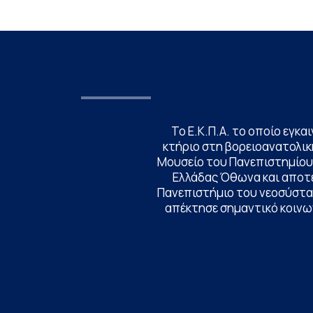
της πρώην σχολής […]
Το Ε.Κ.Π.Α. το οποίο εγκα
κτήριο στη βορειοανατολική
Μουσείο του Πανεπιστημίου
Ελλάδας Όθωνα και αποτ
Πανεπιστήμιο του νεοσύστατ
απέκτησε σημαντικό κοινων