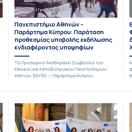
Πανεπιστήμιο Αθηνών –
Παράρτημα Κύπρου: Παράταση
προθεσμίας υποβολής εκδήλωσης
ενδιαφέροντος υποψηφίων
Το Προσωρινό Ακαδημαϊκό Συμβούλιο του
Μ
Εθνικού και Καποδιστριακού Πανεπιστημίου
φ
Αθηνών (ΕΚΠΑ) — Παράρτημα Κύπρου
Β
(Λευκωσία) στη συνεδρίαση της Πέμπτης 23
Α
Ιουλίου 2026, αποφασίζει ομόφωνα την
ο
παράταση της προθεσμίας υποβολής
λ
εκδήλωσης ενδιαφέροντος για την φοίτηση σε
λ
ς
Προγράμματα Σπουδών, Τμημάτων του
ε
Πανεπιστημίου μας στο Παράρτημα Κύπρου για
ι
το ακαδημαϊκό έτος 2026-2027, έως τη Δευτέρα
φ
31 Αυγούστου 2026. […]