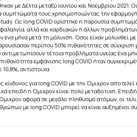
ηκαν με Δέλτα μεταξύ Ιουνίου και Νοεμβρίου 2021. Ο
α συμπτώματά τους χρησιμοποιώντας την εφαρμογ
tudy. Ως long COVID ορίστηκε η παρουσία συμπτω
φαλαλγία, αλλά και καρδιακών ή άλλων προβλημάτων
ν ένα μήνα μετά τη μόλυνση. Όσοι είχαν μολυνθεί με
ρουσίασαν περίπου 50% πιθανότητες σε σύγκριση μ
α αντιμετωπίσουν τέτοια προβλήματα υγείας ένα μήν
 πιθανότητα εμφάνισης long COVID ήταν συγκεκριμέ
 10,8%, αντίστοιχα.
ς κίνδυνος για long COVΙD με την Όμικρον αποτελεί
δικά επειδή η Όμικρον είναι πολύ μεταδοτική. Επειδ
Όμικρον αφορά σε μεγάλο πληθυσμό ατόμων, οι τελι
θρώπων με long COVID μπορεί να είναι αυξημένοι συ