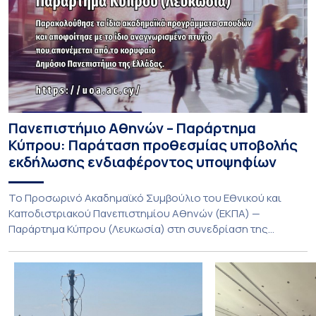
Πανεπιστήμιο Αθηνών – Παράρτημα
Κύπρου: Παράταση προθεσμίας υποβολής
εκδήλωσης ενδιαφέροντος υποψηφίων
Το Προσωρινό Ακαδημαϊκό Συμβούλιο του Εθνικού και
Καποδιστριακού Πανεπιστημίου Αθηνών (ΕΚΠΑ) —
Παράρτημα Κύπρου (Λευκωσία) στη συνεδρίαση της
Πέμπτης 23 Ιουλίου 2026, αποφασίζει ομόφωνα την
παράταση της προθεσμίας υποβολής εκδήλωσης
ενδιαφέροντος για την φοίτηση σε Προγράμματα Σπουδών,
Τμημάτων του Πανεπιστημίου μας στο Παράρτημα Κύπρου
για το ακαδημαϊκό έτος 2026-2027, έως τη Δευτέρα 31