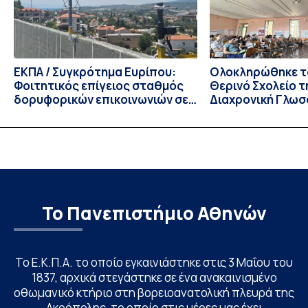
Αυγούστου 2026. […]
ΕΚΠΑ / Συγκρότημα Ευρίπου:
Ολοκληρώθηκε το
Φοιτητικός επίγειος σταθμός
Θερινό Σχολείο τ
δορυφορικών επικοινωνιών σε
Διαχρονική Γλωσ
λειτουργία!
CIVIS BIP Course
Linguistics in th
με συντονισμό τ
Το Πανεπιστήμιο Αθηνών
Το Ε.Κ.Π.Α. το οποίο εγκαινιάστηκε στις 3 Μαΐου του
1837, αρχικά στεγάστηκε σε ένα ανακαινισμένο
οθωμανικό κτήριο στη βορειοανατολική πλευρά της
Ακρόπολης, το οποίο στις μέρες μας έχει