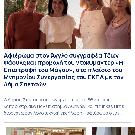
Αφιέρωμα στον Άγγλο συγγραφέα Τζων
Φάουλς και προβολή του ντοκυμαντέρ «Η
Επιστροφή του Μάγου», στο πλαίσιο του
Μνημονίου Συνεργασίας του ΕΚΠΑ με τον
Δήμο Σπετσών
Ο Δήμος Σπετσών σε συνεργασία με το Εθνικό και
Καποδιστριακό Πανεπιστήμιο Αθηνών, και τις Inkas Films,
διοργάνωσαν λογοτεχνική εκδήλωση – αφιέρωμα στον
Τζων Φάουλς, τον σημαντικότερο Βρετανό πεζογράφο του
20ού αιώνα, με την προβολή του ντοκυμαντέρ «Η
επιστροφή του Μάγου». Η εκδήλωση διοργανώθηκε στο