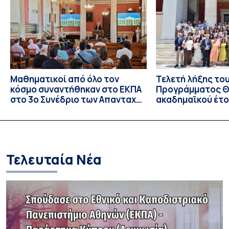
πλαίσιο της συνεργασίας του Δήμου Σπετσών και του
Εθνικού και Καποδιστριακού […]
Μαθηματικοί από όλο τον
Τελετή λήξης το
κόσμο συναντήθηκαν στο ΕΚΠΑ
Προγράμματος Θ.
στο 3ο Συνέδριο των Απανταχού
ακαδημαϊκού έτο
Ελλήνων Μαθηματικών
και απονομής τω
Σπουδών στους 
και στις σπουδά
Τελευταία Νέα