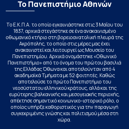
Το Πανεπιστήμιο Αθηνών
Το Ε.Κ.Π.Α. το οποίο εγκαινιάστηκε στις 3 Μαΐου του
1837, αρχικά στεγάστηκε σε ένα ανακαινισμένο
οθωμανικό κτήριο στη βορειοανατολική πλευρά της
Ακρόπολης, το οποίο στις μέρες μας έχει
ανακαινιστεί και λειτουργεί ως Μουσείο του
Πανεπιστημίου. Αρχικά ονομάστηκε «Οθωνικό
Πανεπιστήμιο» από το όνομα του πρώτου βασιλιά
της Ελλάδας Όθωνα και αποτελούνταν από 4
ακαδημαϊκά Τμήματα με 52 φοιτητές. Καθώς
αποτελούσε το πρώτο Πανεπιστήμιο του
νεοσύστατου ελληνικού κράτους, αλλά και της
ευρύτερης βαλκανικής και μεσογειακής περιοχής,
απέκτησε σημαντικό κοινωνικο-ιστορικό ρόλο, ο
οποίος υπήρξε καθοριστικός για την παραγωγή
συγκεκριμένης γνώσης και πολιτισμού μέσα στη
χώρα.