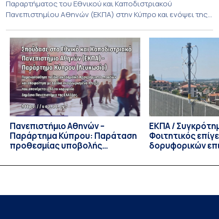
Παραρτήματος του Εθνικού και Καποδιστριακού
Πανεπιστημίου Αθηνών (ΕΚΠΑ) στην Κύπρο και ενόψει της
έναρξης των προπτυχιακών προγραμμάτων σπουδών του
Τμήματος Οικονομικών Επιστημών και του Τμήματος
Διοίκησης Επιχειρήσεων και Οργανισμών τον Σεπτέμβριο
του 2026, ο Κοσμήτορας της Σχολής Οικονομικών και
Πολιτικών Επιστημών, Καθηγητής Νικόλαος Ηρειώτης, και ο
Πρόεδρος του Τμήματος […]
Πανεπιστήμιο Αθηνών –
ΕΚΠΑ / Συγκρότη
Παράρτημα Κύπρου: Παράταση
Φοιτητικός επίγ
προθεσμίας υποβολής
δορυφορικών επι
εκδήλωσης ενδιαφέροντος
λειτουργία!
υποψηφίων