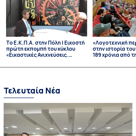
σχετικού Μνημονίου Συνεργασίας, το οποίο έχει ήδη
συνυπογραφεί από τον μήνα […]
Το Ε.Κ.Π.Α. στην Πόλη | Εικοστή
«Λογοτεχνική πε
πρώτη εκπομπή του κύκλου
στην ιστορία του
«Εικαστικές Ανιχνεύσεις.
189 χρόνια από τ
Μικρές Τομές στη Νεοελληνική
Τέχνη»
Τελευταία Νέα