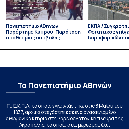
Πανεπιστήμιο Αθηνών –
ΕΚΠΑ / Συγκρότη
Παράρτημα Κύπρου: Παράταση
Φοιτητικός επίγ
προθεσμίας υποβολής
δορυφορικών επι
εκδήλωσης ενδιαφέροντος
λειτουργία!
υποψηφίων
Το Πανεπιστήμιο Αθηνών
Το Ε.Κ.Π.Α. το οποίο εγκαινιάστηκε στις 3 Μαΐου του
1837, αρχικά στεγάστηκε σε ένα ανακαινισμένο
οθωμανικό κτήριο στη βορειοανατολική πλευρά της
Ακρόπολης, το οποίο στις μέρες μας έχει