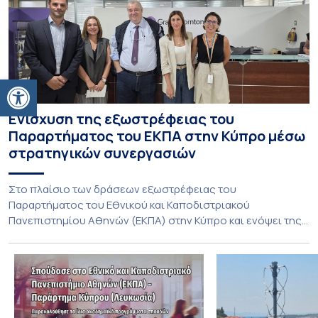
Ανοίξτε τη γραμμή εργαλείων
Ενίσχυση της εξωστρέφειας του
Παραρτήματος του ΕΚΠΑ στην Κύπρο μέσω
στρατηγικών συνεργασιών
Στο πλαίσιο των δράσεων εξωστρέφειας του
Παραρτήματος του Εθνικού και Καποδιστριακού
Πανεπιστημίου Αθηνών (ΕΚΠΑ) στην Κύπρο και ενόψει της
έναρξης των προπτυχιακών προγραμμάτων σπουδών του
Τμήματος Οικονομικών Επιστημών και του Τμήματος
Διοίκησης Επιχειρήσεων και Οργανισμών τον Σεπτέμβριο
του 2026, ο Κοσμήτορας της Σχολής Οικονομικών και
Πολιτικών Επιστημών, Καθηγητής Νικόλαος Ηρειώτης, και ο
Πρόεδρος του Τμήματος […]