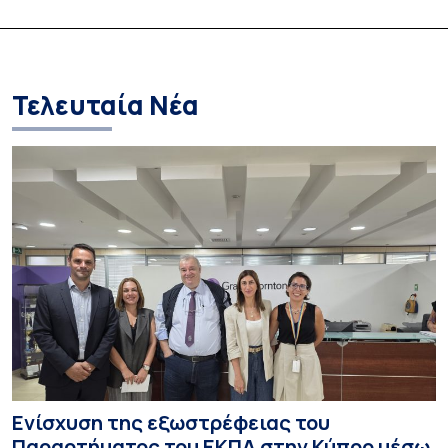
φοιτητές/τριες – Πρώτη
δεκτή ως υπότρ
επιλογή για τους
Επισκέπτρια Ερε
περισσότερους επιτυχόντες
Orient-Institut I
Τελευταία Νέα
Ενίσχυση της εξωστρέφειας του
Παραρτήματος του ΕΚΠΑ στην Κύπρο μέσω