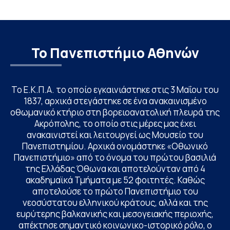
Το Πανεπιστήμιο Αθηνών
Το Ε.Κ.Π.Α. το οποίο εγκαινιάστηκε στις 3 Μαΐου του
1837, αρχικά στεγάστηκε σε ένα ανακαινισμένο
οθωμανικό κτήριο στη βορειοανατολική πλευρά της
Ακρόπολης, το οποίο στις μέρες μας έχει
ανακαινιστεί και λειτουργεί ως Μουσείο του
Πανεπιστημίου. Αρχικά ονομάστηκε «Οθωνικό
Πανεπιστήμιο» από το όνομα του πρώτου βασιλιά
της Ελλάδας Όθωνα και αποτελούνταν από 4
ακαδημαϊκά Τμήματα με 52 φοιτητές. Καθώς
αποτελούσε το πρώτο Πανεπιστήμιο του
νεοσύστατου ελληνικού κράτους, αλλά και της
ευρύτερης βαλκανικής και μεσογειακής περιοχής,
απέκτησε σημαντικό κοινωνικο-ιστορικό ρόλο, ο