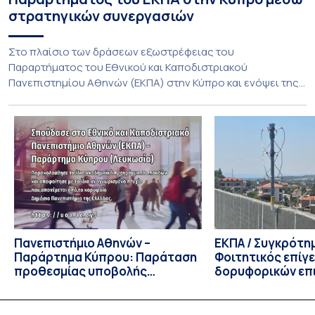
στρατηγικών συνεργασιών
Στο πλαίσιο των δράσεων εξωστρέφειας του
Παραρτήματος του Εθνικού και Καποδιστριακού
Πανεπιστημίου Αθηνών (ΕΚΠΑ) στην Κύπρο και ενόψει της
έναρξης των προπτυχιακών προγραμμάτων σπουδών του
Τμήματος Οικονομικών Επιστημών και του Τμήματος
Διοίκησης Επιχειρήσεων και Οργανισμών τον Σεπτέμβριο
του 2026, ο Κοσμήτορας της Σχολής Οικονομικών και
Πολιτικών Επιστημών, Καθηγητής Νικόλαος Ηρειώτης, και ο
Πρόεδρος του Τμήματος […]
Πανεπιστήμιο Αθηνών –
ΕΚΠΑ / Συγκρότη
Παράρτημα Κύπρου: Παράταση
Φοιτητικός επίγ
προθεσμίας υποβολής
δορυφορικών επι
εκδήλωσης ενδιαφέροντος
λειτουργία!
υποψηφίων