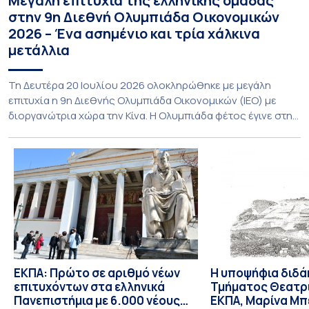
Μεγάλη επιτυχία της ελληνικής ομάδας
στην 9η Διεθνή Ολυμπιάδα Οικονομικών
2026 – Ένα ασημένιο και τρία χάλκινα
μετάλλια
Τη Δευτέρα 20 Ιουλίου 2026 ολοκληρώθηκε με μεγάλη
επιτυχία η 9η Διεθνής Ολυμπιάδα Οικονομικών (ΙΕΟ) με
διοργανώτρια χώρα την Κίνα. Η Ολυμπιάδα φέτος έγινε στην
πόλη Shenzhen της Νότιας Κίνας και υποδέχθηκε με φυσική
παρουσία αποστολές από 55 χώρες, αριθμός που αποτελεί
νέο ρεκόρ συμμετοχών. Για την Ελλάδα, η οποία συμμετείχε
για 8η συνεχόμενη φορά, […]
ΕΚΠΑ: Πρώτο σε αριθμό νέων
Η υποψήφια διδά
επιτυχόντων στα ελληνικά
Τμήματος Θεατρ
Πανεπιστήμια με 6.000 νέους
ΕΚΠΑ, Μαρίνα Μπ