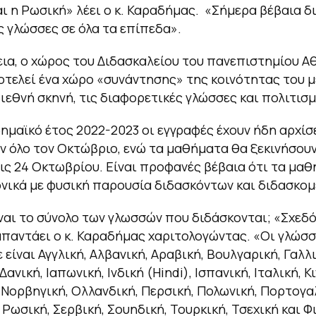
αι η Ρωσική» λέει ο κ. Καραδήμας. «Σήμερα βέβαια 
ες γλώσσες σε όλα τα επίπεδα».
ια, ο χώρος του Διδασκαλείου του πανεπιστημίου Α
τελεί ένα χώρο «συνάντησης» της κοινότητας του μ
διεθνή σκηνή, τις διαφορετικές γλώσσες και πολιτισμ
δημαϊκό έτος 2022-2023 οι εγγραφές έχουν ήδη αρχίσε
ν όλο τον Οκτώβριο, ενώ τα μαθήματα θα ξεκινήσουν
ις 24 Οκτωβρίου. Είναι προφανές βέβαια ότι τα μα
ονικά με φυσική παρουσία διδασκόντων και διδασκομ
ίναι το σύνολο των γλωσσών που διδάσκονται; «Σχεδό
παντάει ο κ. Καραδήμας χαριτολογώντας. «Οι γλώσ
 είναι Αγγλική, Αλβανική, Αραβική, Βουλγαρική, Γαλλι
Δανική, Ιαπωνική, Ινδική (Hindi), Ισπανική, Ιταλική, Κ
 Νορβηγική, Ολλανδική, Περσική, Πολωνική, Πορτογα
 Ρωσική, Σερβική, Σουηδική, Τουρκική, Τσεχική και Φ