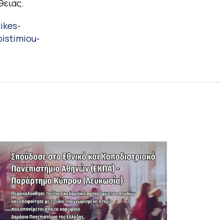
θειας.
ikes-
istimiou-