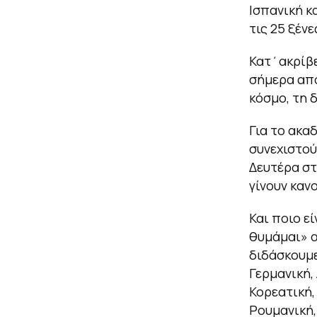
Ισπανική κ
τις 25 ξέν
Κατ΄ακρίβε
σήμερα απο
κόσμο, τη 
Για το ακα
συνεχιστού
Δευτέρα στ
γίνουν καν
Και ποιο ε
θυμάμαι» α
διδάσκουμε
Γερμανική, 
Κορεατική,
Ρουμανική,