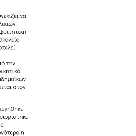
νεχίζει να
λικιών.
 φοιτητική
σκαλείο
οτελεί
πό την
οικητικό
αδημαϊκών
ειται στον
υργήθηκε
εριορίστηκε
ς,
ργότερα η