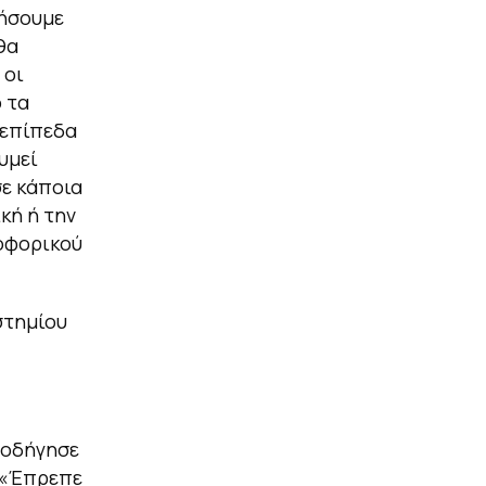
ξήσουμε
θα
 οι
 τα
 επίπεδα
υμεί
σε κάποια
κή ή την
ροφορικού
στημίου
 οδήγησε
. «Έπρεπε