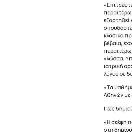
«Επιτρέψτε
περαιτέρω 
εξαρτηθεί 
σπουδαστές
κλασικά πρ
βέβαια, έχ
περαιτέρω 
γλώσσα. Υπ
ιατρική ορ
λόγου σε δ
«Τα μαθήμα
Αθηνών με 
Πώς δημιο
«Η σκέψη π
στη δημιου