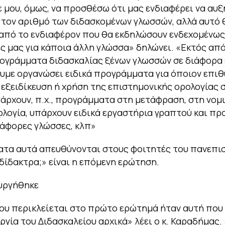
 μου, όμως, να προσθέσω ότι μας ενδιαφέρει να αυ
τον αριθμό των διδασκομένων γλωσσών, αλλά αυτό 
από το ενδιαφέρον που θα εκδηλώσουν ενδεχομένως
 μας για κάποια άλλη γλώσσα» δηλώνει. «Εκτός από
ογράμματα διδασκαλίας ξένων γλωσσών σε διάφορα
ουμε οργανώσει ειδικά προγράμματα για όποιον επιθ
εξειδίκευση ή χρήση της επιστημονικής ορολογίας 
άρχουν, π.χ., προγράμματα στη μετάφραση, στη νομι
ολογία, υπάρχουν ειδικά εργαστήρια γραπτού και π
ιάφορες γλώσσες, κλπ»
τα αυτά απευθύνονται στους φοιτητές του πανεπι
δίδακτρα;» είναι η επόμενη ερώτηση.
υργήθηκε
ου περικλείεται στο πρώτο ερώτημά ήταν αυτή που
ργία του Διδασκαλείου αρχικά» λέει ο κ. Καραδήμας