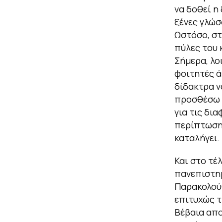
να δοθεί η
ξένες γλώσ
Ωστόσο, στ
πύλες του 
Σήμερα, λο
φοιτητές ά
δίδακτρα ν
προσθέσω ό
για τις δι
περίπτωση,
καταλήγει.
Και στο τέ
πανεπιστημ
Παρακολού
επιτυχώς τ
Βέβαια απο