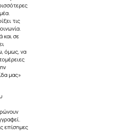
ερισσότερες
μέα.
ίξει τις
οινωνία.
ά και σε
ει
ω, όμως, να
τομέρειες
την
ίδα μας»
υ
ηρώνουν
γγραφεί.
ις επίσημες