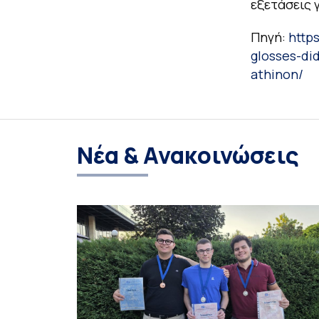
εξετάσεις 
Πηγή:
http
glosses-di
athinon/
Νέα & Ανακοινώσεις