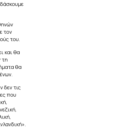
διδάσκουμε
θηνών
ε τον
ούς του.
ι και θα
 τη
θήματα θα
ένων.
ν δεν τις
σες που
κή,
ινεζική,
λική,
ινλανδική».