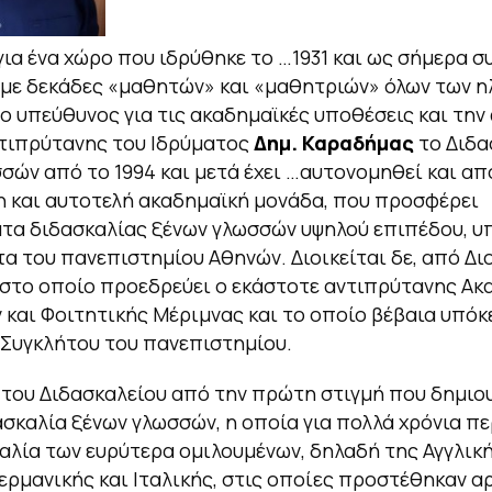
για ένα χώρο που ιδρύθηκε το …1931 και ως σήμερα συ
 με δεκάδες «μαθητών» και «μαθητριών» όλων των η
ο υπεύθυνος για τις ακαδημαϊκές υποθέσεις και την
τιπρύτανης του Ιδρύματος
Δημ. Καραδήμας
το Διδα
σών από το 1994 και μετά έχει …αυτονομηθεί και απ
 και αυτοτελή ακαδημαϊκή μονάδα, που προσφέρει
α διδασκαλίας ξένων γλωσσών υψηλού επιπέδου, υ
τα του πανεπιστημίου Αθηνών. Διοικείται δε, από Δι
στο οποίο προεδρεύει ο εκάστοτε αντιπρύτανης Ακ
και Φοιτητικής Μέριμνας και το οποίο βέβαια υπόκ
 Συγκλήτου του πανεπιστημίου.
του Διδασκαλείου από την πρώτη στιγμή που δημιο
ασκαλία ξένων γλωσσών, η οποία για πολλά χρόνια π
αλία των ευρύτερα ομιλουμένων, δηλαδή της Αγγλική
Γερμανικής και Ιταλικής, στις οποίες προστέθηκαν α