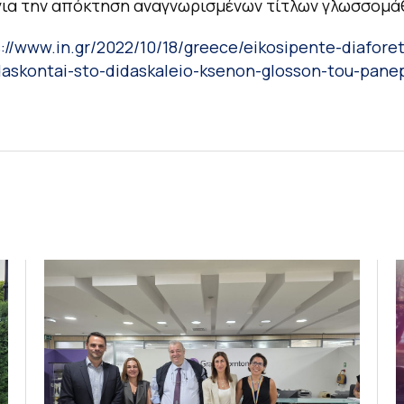
για την απόκτηση αναγνωρισμένων τίτλων γλωσσομά
s://www.in.gr/2022/10/18/greece/eikosipente-diaforet
daskontai-sto-didaskaleio-ksenon-glosson-tou-panep