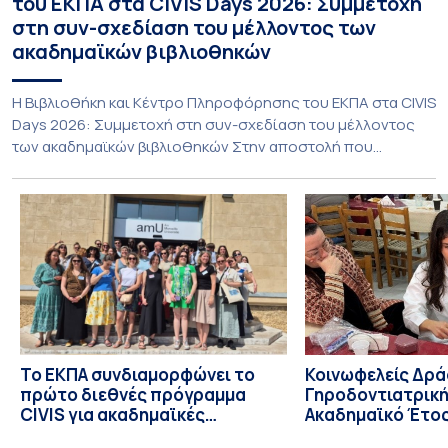
του ΕΚΠΑ στα CIVIS Days 2026: Συμμετοχή
στη συν-σχεδίαση του μέλλοντος των
ακαδημαϊκών βιβλιοθηκών
Η Βιβλιοθήκη και Κέντρο Πληροφόρησης του ΕΚΠΑ στα CIVIS
Days 2026: Συμμετοχή στη συν-σχεδίαση του μέλλοντος
των ακαδημαϊκών βιβλιοθηκών Στην αποστολή που
εκπροσώπησε το ΕΚΠΑ στη φετινή εκδήλωση «CIVIS Days»,
με επικεφαλής την Αντιπρύτανι Ακαδημαϊκών, Διεθνών
Σχέσεων και Εξωστρέφειας, Καθηγήτρια κ. Σοφία
Παπαϊωάννου, συμμετείχε ενεργά και η Βιβλιοθήκη και
Κέντρο Πληροφόρησης (ΒΚΠ) του Ιδρύματος. Οι […]
Το ΕΚΠΑ συνδιαμορφώνει το
Κοινωφελείς Δρά
πρώτο διεθνές πρόγραμμα
Γηροδοντιατρική
CIVIS για ακαδημαϊκές
Ακαδημαϊκό Έτος
βιβλιοθήκες