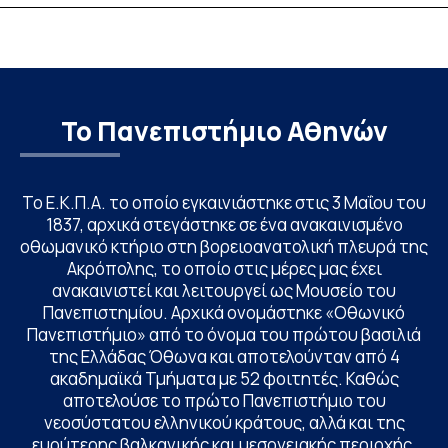
Το Πανεπιστήμιο Αθηνών
Το Ε.Κ.Π.Α. το οποίο εγκαινιάστηκε στις 3 Μαΐου του
1837, αρχικά στεγάστηκε σε ένα ανακαινισμένο
οθωμανικό κτήριο στη βορειοανατολική πλευρά της
Ακρόπολης, το οποίο στις μέρες μας έχει
ανακαινιστεί και λειτουργεί ως Μουσείο του
Πανεπιστημίου. Αρχικά ονομάστηκε «Οθωνικό
Πανεπιστήμιο» από το όνομα του πρώτου βασιλιά
της Ελλάδας Όθωνα και αποτελούνταν από 4
ακαδημαϊκά Τμήματα με 52 φοιτητές. Καθώς
αποτελούσε το πρώτο Πανεπιστήμιο του
νεοσύστατου ελληνικού κράτους, αλλά και της
ευρύτερης βαλκανικής και μεσογειακής περιοχής,