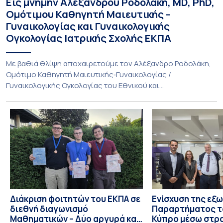
Εις μνήμην Αλέξανδρου Ροδολάκη, MD, PhD,
Ομότιμου Καθηγητή Μαιευτικής –
Γυναικολογίας και Γυναικολογικής
Ογκολογίας Ιατρικής Σχολής ΕΚΠΑ
Με βαθιά θλίψη αποχαιρετούμε τον Αλέξανδρο Ροδολάκη,
Ομότιμο Καθηγητή Μαιευτικής‑Γυναικολογίας /
Γυναικολογικής Ογκολογίας του Εθνικού και
Καποδιστριακού Πανεπιστημίου Αθηνών και επί σειρά ετών
Διευθυντή της Α’ Μαιευτικής και Γυναικολογικής Κλινικής,
στο Νοσοκομείο «Αλεξάνδρα». Η διαδρομή του υπήρξε
συνεχής και ανοδική μέσα στην ίδια Κλινική, την οποία
υπηρέτησε από κάθε θέση: Επιμελητής Β’ Ε.Σ.Υ.
(1997‑2002), Επίκουρος […]
Διάκριση φοιτητών του ΕΚΠΑ σε
Ενίσχυση της εξ
διεθνή διαγωνισμό
Παραρτήματος τ
Μαθηματικών – Δύο αργυρά και
Κύπρο μέσω στρ