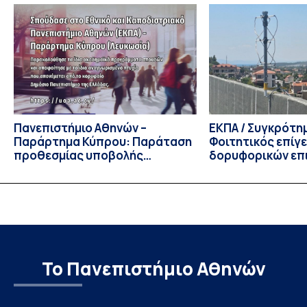
Τμήματος Οικονομικών Επιστημών και του Τμήματος
Διοίκησης Επιχειρήσεων και Οργανισμών τον Σεπτέμβριο
του 2026, ο Κοσμήτορας της Σχολής Οικονομικών και
Πολιτικών Επιστημών, Καθηγητής Νικόλαος Ηρειώτης, και ο
Πρόεδρος του Τμήματος […]
Πανεπιστήμιο Αθηνών –
ΕΚΠΑ / Συγκρότη
Παράρτημα Κύπρου: Παράταση
Φοιτητικός επίγ
προθεσμίας υποβολής
δορυφορικών επι
εκδήλωσης ενδιαφέροντος
λειτουργία!
υποψηφίων
Το Πανεπιστήμιο Αθηνών