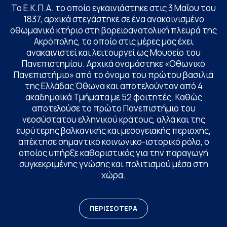
Το Ε.Κ.Π.Α. το οποίο εγκαινιάστηκε στις 3 Μαΐου του
1837, αρχικά στεγάστηκε σε ένα ανακαινισμένο
οθωμανικό κτήριο στη βορειοανατολική πλευρά της
Ακρόπολης, το οποίο στις μέρες μας έχει
ανακαινιστεί και λειτουργεί ως Μουσείο του
Πανεπιστημίου. Αρχικά ονομάστηκε «Οθωνικό
Πανεπιστήμιο» από το όνομα του πρώτου βασιλιά
της Ελλάδας Όθωνα και αποτελούνταν από 4
ακαδημαϊκά Τμήματα με 52 φοιτητές. Καθώς
αποτελούσε το πρώτο Πανεπιστήμιο του
νεοσύστατου ελληνικού κράτους, αλλά και της
ευρύτερης βαλκανικής και μεσογειακής περιοχής,
απέκτησε σημαντικό κοινωνικο-ιστορικό ρόλο, ο
οποίος υπήρξε καθοριστικός για την παραγωγή
συγκεκριμένης γνώσης και πολιτισμού μέσα στη
χώρα.
ΠΕΡΙΣΣΟΤΕΡΑ