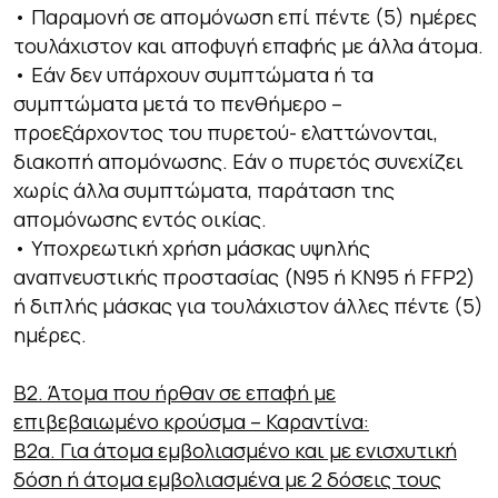
• Παραμονή σε απομόνωση επί πέντε (5) ημέρες
τουλάχιστον και αποφυγή επαφής με άλλα άτομα.
• Εάν δεν υπάρχουν συμπτώματα ή τα
συμπτώματα μετά το πενθήμερο –
προεξάρχοντος του πυρετού- ελαττώνονται,
διακοπή απομόνωσης. Εάν ο πυρετός συνεχίζει
χωρίς άλλα συμπτώματα, παράταση της
απομόνωσης εντός οικίας.
• Υποχρεωτική χρήση μάσκας υψηλής
αναπνευστικής προστασίας (Ν95 ή ΚΝ95 ή FFP2)
ή διπλής μάσκας για τουλάχιστον άλλες πέντε (5)
ημέρες.
Β2. Άτομα που ήρθαν σε επαφή με
επιβεβαιωμένο κρούσμα – Καραντίνα:
Β2α. Για άτομα εμβολιασμένο και με ενισχυτική
δόση ή άτομα εμβολιασμένα με 2 δόσεις τους