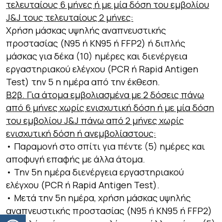
τελευταίους 6 μήνες ή με μία δόση του εμβολίου
J&J τους τελευταίους 2 μήνες:
Χρήση μάσκας υψηλής αναπνευστικής
προστασίας (Ν95 ή ΚΝ95 ή FFP2) ή διπλής
μάσκας για δέκα (10) ημέρες και διενέργεια
εργαστηριακού ελέγχου (PCR ή Rapid Antigen
Test) την 5 η ημέρα από την έκθεση.
Β2β. Για άτομα εμβολιασμένα με 2 δόσεις πάνω
από 6 μήνες χωρίς ενισχυτική δόση ή με μία δόση
του εμβολίου J&J πάνω από 2 μήνες χωρίς
ενισχυτική δόση ή ανεμβολίαστους:
• Παραμονή στο σπίτι για πέντε (5) ημέρες και
αποφυγή επαφής με άλλα άτομα.
• Την 5η ημέρα διενέργεια εργαστηριακού
ελέγχου (PCR ή Rapid Antigen Test).
• Μετά την 5η ημέρα, χρήση μάσκας υψηλής
αναπνευστικής προστασίας (Ν95 ή ΚΝ95 ή FFP2)
Ανοίξτε τη γραμμή εργαλείων