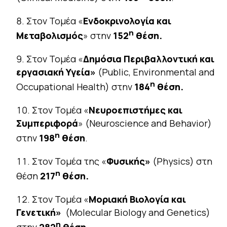
Στον Τομέα «
Ενδοκρινολογία και
η
Μεταβολισμός
» στην
152
θέση.
Στον Τομέα «
Δημόσια Περιβαλλοντική και
εργασιακή Υγεία»
(Public, Environmental and
η
Occupational Health) στην
184
θέση.
Στον Τομέα «
Νευροεπιστήμες και
Συμπεριφορά
» (Neuroscience and Behavior)
η
στην
198
θέση
.
Στον Τομέα της «
Φυσικής»
(Physics) στη
η
θέση
217
θέση.
Στον Τομέα «
Μοριακή Βιολογία και
Γενετική»
(Molecular Biology and Genetics)
η
στην
282
θέση.