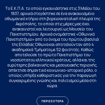
Το Ε.Κ.Π.Α. το οποίο εγκαινιάστηκε στις 3 Μαΐου του
1837, αρχικά στεγάστηκε σε ένα ανακαινισμένο
οθωμανικό κτήριο στη βορειοανατολική πλευρά της
Ακρόπολης, το οποίο στις μέρες μας έχει
ανακαινιστεί και λειτουργεί ως Μουσείο του
Πανεπιστημίου. Αρχικά ονομάστηκε «Οθωνικό
Πανεπιστήμιο» από το όνομα του πρώτου βασιλιά
της Ελλάδας Όθωνα και αποτελούνταν από 4
ακαδημαϊκά Τμήματα με 52 φοιτητές. Καθώς
αποτελούσε το πρώτο Πανεπιστήμιο του
νεοσύστατου ελληνικού κράτους, αλλά και της
ευρύτερης βαλκανικής και μεσογειακής περιοχής,
απέκτησε σημαντικό κοινωνικο-ιστορικό ρόλο, ο
οποίος υπήρξε καθοριστικός για την παραγωγή
συγκεκριμένης γνώσης και πολιτισμού μέσα στη
χώρα.
ΠΕΡΙΣΣΟΤΕΡΑ