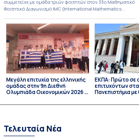
συμμετείχε με ομάδα τριών φοιτητών στον 33ο Μαθηματικό
Φοιτητικό Διαγωνισμό IMC (International Mathematics
Competition), ο οποίος πραγματοποιήθηκε στις 29 και 30
Ιουλίου στο Blagoevgrad της Βουλγαρίας. Σε αυτόν
συμμετείχαν 447 φοιτητές εκπροσωπώντας 135
πανεπιστήμια από 46 χώρες. Από την Ελλάδα, συμμετείχαν
επίσης το Εθνικό Μετσόβιο Πολυτεχνείο, το Αριστοτέλειο
Πανεπιστήμιο […]
Μεγάλη επιτυχία της ελληνικής
ΕΚΠΑ: Πρώτο σε 
ομάδας στην 9η Διεθνή
επιτυχόντων στα
Ολυμπιάδα Οικονομικών 2026 –
Πανεπιστήμια με
Ένα ασημένιο και τρία χάλκινα
φοιτητές/τριες 
μετάλλια
επιλογή για τους
περισσότερους 
Τελευταία Νέα