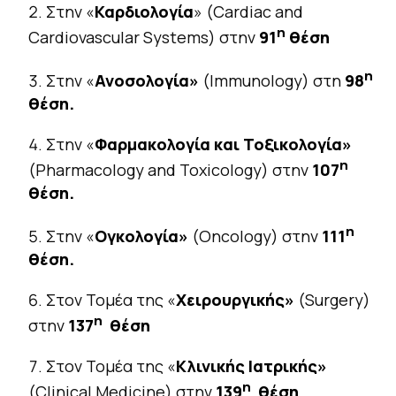
Στην «
Καρδιολογία
» (Cardiac and
η
Cardiovascular Systems) στην
91
θέση
η
Στην «
Ανοσολογία»
(Immunology) στη
98
θέση.
Στην «
Φαρμακολογία και Τοξικολογία»
η
(Pharmacology and Toxicology) στην
107
θέση.
η
Στην «
Ογκολογία»
(Oncology) στην
111
θέση.
Στον Τομέα της «
Χειρουργικής»
(Surgery)
η
στην
137
θέση
Στον Τομέα της «
Κλινικής Ιατρικής»
η
(Clinical Medicine) στην
139
θέση
.