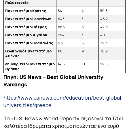
Πολυτεχνείο
Πανεπιστήμιο Κρήτης
541
4
50,8
Πανεπιστήμιο Ιωαννίνων
643
5
48,2
Πανεπιστήμιο Πάτρας
866
6
42,6
Πανεπιστήμιο Αιγαίου
954
7
40,1
Πανεπιστήμιο Θεσσαλίας
977
8
39,7
Γεωπονικό Πανεπιστήμιο
1101
9
36,9
Αθήνας
Δημοκρίτειο Πανεπιστήμιο
1418
10
29,8
Θράκης
Πηγή
: US News – Best Global University
Rankings
https://www.usnews.com/education/best-global-
universities/greece
Το «U.S. News & World Report» αξιολογεί τα 1750
καλύτερα Ιδρύματα χρησιμοποιώντας ένα ευρύ