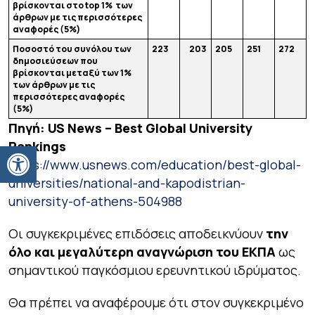
βρίσκονται στο
top
1% των
άρθρων με τις περισσότερες
αναφορές (5%)
Ποσοστό του συνόλου των
223
203
205
251
272
δημοσιεύσεων που
βρίσκονται μεταξύ των 1%
των άρθρων με τις
περισσότερες αναφορές
(5%)
Πηγή
: US News – Best Global University
Ανοίξτε τη γραμμή εργαλείων
Rankings
https://www.usnews.com/education/best-global-
universities/national-and-kapodistrian-
university-of-athens-504988
Οι συγκεκριμένες επιδόσεις αποδεικνύουν
την
όλο και μεγαλύτερη αναγνώριση του ΕΚΠΑ
ως
σημαντικού παγκόσμιου ερευνητικού ιδρύματος.
Θα πρέπει να αναφέρουμε ότι στον συγκεκριμένο