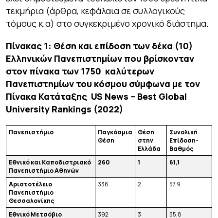
τεκμήρια (άρθρα, κεφάλαια σε συλλογικούς
τόμους κ.α) στο συγκεκριμένο χρονικό διάστημα.
Πίνακας 1:
Θέση και επίδοση των δέκα (10)
Ελληνικών Πανεπιστημίων που βρίσκονταν
στον πίνακα των 1750 καλύτερων
Πανεπιστημίων του κόσμου σύμφωνα με τον
Πίνακα Κατάταξης
US
News
–
Best
Global
University
Rankings
(2022)
Πανεπιστήμιο
Παγκόσμια
Θέση
Συνολική
Θέση
στην
Επίδοση-
Ελλάδα
Βαθμός
Εθνικό και Καποδιστριακό
2
60
1
61
,
1
Πανεπιστήμιο Αθηνών
Αριστοτέλειο
336
2
57,9
Πανεπιστήμιο
Θεσσαλονίκης
Εθνικό Μετσόβιο
392
3
55,8