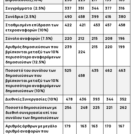
Συγγράμματα (2.5%)
337
351
344
377
316
Συνέδρια (2.5%)
490
458
399
416
380
Σταθμισμένη επίδραση των
422
421
453
457
458
ετεροαναφορών (10%)
Σύνολο αναφορών (7.5%)
220
212
215
208
196
Αριθμός δημοσιεύσεων που
239
215
220
199
βρίσκονται μεταξύ των 10%
224
περισσότερο αναφερόμενων
δημοσιεύσων (12.5%)
Ποσοστό του συνόλου των
525
435
462
463
δημοσιεύσεων που
458
βρίσκονται μεταξύ των 10%
περισσότερο αναφερόμενων
δημοσιεύσεων (10%)
Διεθνείς Συνεργασίες (10%)
478
436
393
344
352
Ποσοστό δημοσιεύσεων με
254
248
225
221
262
διεθνή συνεργασία επί του
συνόλου των δημοσιεύσεων
Αριθμός άρθρων με μεγάλο
179
163
163
170
167
αριθμό αναφορών που