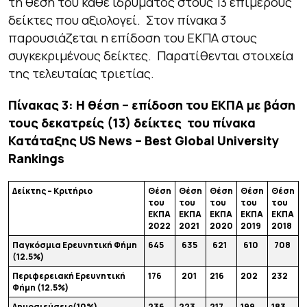
τη θέση του κάθε ιδρύματος στους 13 επιμέρους
δείκτες που αξιολογεί. Στον πίνακα 3
παρουσιάζεται η επίδοση του ΕΚΠΑ στους
συγκεκριμένους δείκτες. Παρατίθενται στοιχεία
της τελευταίας τριετίας.
Πίνακας 3: Η θέση – επίδοση του ΕΚΠΑ με βάση
τους δεκατρείς (13) δείκτες του πίνακα
Κατάταξης US News – Best Global University
Rankings
Δείκτης – Κριτήριο
Θέση
Θέση
Θέση
Θέση
Θέση
του
του
του
του
του
ΕΚΠΑ
ΕΚΠΑ
ΕΚΠΑ
ΕΚΠΑ
ΕΚΠΑ
20
2
2
20
21
20
20
2019
2018
Παγκόσμια Ερευνητική Φήμη
645
6
35
621
610
708
(12.5%)
Περιφερειακή Ερευνητική
176
201
216
202
232
Φήμη (12.5%)
Δημοσιεύσεις(10%)
236
223
217
199
183