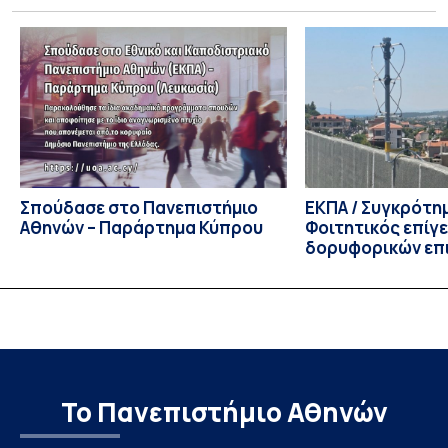
έναρξης των προπτυχιακών προγραμμάτων σπουδών του
Τμήματος Οικονομικών Επιστημών και του Τμήματος
Διοίκησης Επιχειρήσεων και Οργανισμών τον Σεπτέμβριο
του 2026, ο Κοσμήτορας της Σχολής Οικονομικών και
Πολιτικών Επιστημών, Καθηγητής Νικόλαος Ηρειώτης, και ο
Πρόεδρος του Τμήματος […]
Σπούδασε στο Πανεπιστήμιο
ΕΚΠΑ / Συγκρότη
Αθηνών – Παράρτημα Κύπρου
Φοιτητικός επίγ
δορυφορικών επι
λειτουργία!
Το Πανεπιστήμιο Αθηνών