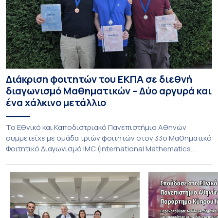
Διάκριση φοιτητών του ΕΚΠΑ σε διεθνή
διαγωνισμό Μαθηματικών – Δύο αργυρά και
ένα χάλκινο μετάλλιο
To Εθνικό και Καποδιστριακό Πανεπιστήμιο Αθηνών
συμμετείχε με ομάδα τριών φοιτητών στον 33ο Μαθηματικό
Φοιτητικό Διαγωνισμό IMC (International Mathematics
Competition), ο οποίος πραγματοποιήθηκε στις 29 και 30
Ιουλίου στο Blagoevgrad της Βουλγαρίας. Σε αυτόν
συμμετείχαν 447 φοιτητές εκπροσωπώντας 135
πανεπιστήμια από 46 χώρες. Από την Ελλάδα, συμμετείχαν
επίσης το Εθνικό Μετσόβιο Πολυτεχνείο, το Αριστοτέλειο
Πανεπιστήμιο […]