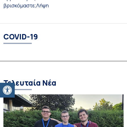
βρισκόμαστε;
Λήψη
COVID-19
Τελευταία Νέα
Ανοίξτε τη γραμμή εργαλείων