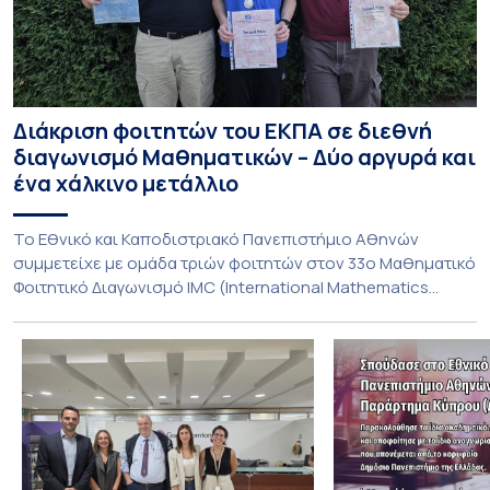
Διάκριση φοιτητών του ΕΚΠΑ σε διεθνή
διαγωνισμό Μαθηματικών – Δύο αργυρά και
ένα χάλκινο μετάλλιο
To Εθνικό και Καποδιστριακό Πανεπιστήμιο Αθηνών
συμμετείχε με ομάδα τριών φοιτητών στον 33ο Μαθηματικό
Φοιτητικό Διαγωνισμό IMC (International Mathematics
Competition), ο οποίος πραγματοποιήθηκε στις 29 και 30
Ιουλίου στο Blagoevgrad της Βουλγαρίας. Σε αυτόν
συμμετείχαν 447 φοιτητές εκπροσωπώντας 135
πανεπιστήμια από 46 χώρες. Από την Ελλάδα, συμμετείχαν
επίσης το Εθνικό Μετσόβιο Πολυτεχνείο, το Αριστοτέλειο
Πανεπιστήμιο […]