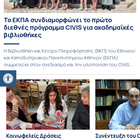
Το ΕΚΠΑ συνδιαμορφώνει το πρώτο
διεθνές πρόγραμμα CIVIS για ακαδημαϊκές
βιβλιοθήκες
Η Βιβλιοθήκη και Κέντρο Πληροφόρησης (ΒΚΠ) του Εθνικού
και Καποδιστριακού Πανεπιστημίου Αθηνών (ΕΚΠΑ)
συμμετείχε στον σχεδιασμό και την υλοποίηση του CIVIS
Ανοίξτε τη γραμμή εργαλείων
Blended Intensive Programme (BIP) με τίτλο «Transformative
Libraries and Participatory Culture” (IMOTION), το οποίο
πραγματοποιήθηκε με διαδικτυακές και δια ζώσης
εκπαιδευτικές δράσεις από τις 3 Ιουνίου έως τις 10 Ιουλίου
2026. Το πρόγραμμα αποτελεί […]
Κοινωφελείς Δράσεις
Συνέντευξη του 