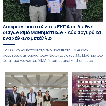
Διάκριση φοιτητών του ΕΚΠΑ σε διεθνή
διαγωνισμό Μαθηματικών – Δύο αργυρά και
ένα χάλκινο μετάλλιο
To Εθνικό και Καποδιστριακό Πανεπιστήμιο Αθηνών
συμμετείχε με ομάδα τριών φοιτητών στον 33ο Μαθηματικό
Φοιτητικό Διαγωνισμό IMC (International Mathematics
Competition), ο οποίος πραγματοποιήθηκε στις 29 και 30
Ιουλίου στο Blagoevgrad της Βουλγαρίας. Σε αυτόν
συμμετείχαν 447 φοιτητές εκπροσωπώντας 135
πανεπιστήμια από 46 χώρες. Από την Ελλάδα, συμμετείχαν
επίσης το Εθνικό Μετσόβιο Πολυτεχνείο, το Αριστοτέλειο
Πανεπιστήμιο […]