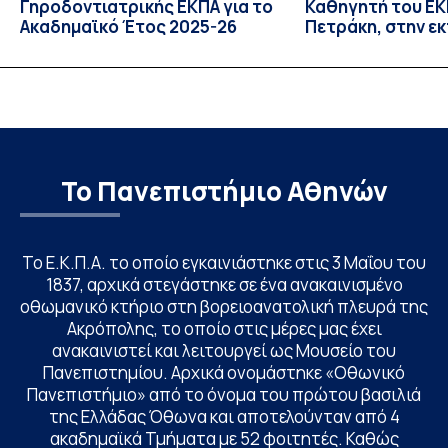
Γηροδοντιατρικής ΕΚΠΑ για το
Καθηγητή του ΕΚΠ
Ακαδημαϊκό Έτος 2025-26
Πετράκη, στην ε
“Update” στην Ε
Το Πανεπιστήμιο Αθηνών
Το Ε.Κ.Π.Α. το οποίο εγκαινιάστηκε στις 3 Μαΐου του
1837, αρχικά στεγάστηκε σε ένα ανακαινισμένο
οθωμανικό κτήριο στη βορειοανατολική πλευρά της
Ακρόπολης, το οποίο στις μέρες μας έχει
ανακαινιστεί και λειτουργεί ως Μουσείο του
Πανεπιστημίου. Αρχικά ονομάστηκε «Οθωνικό
Πανεπιστήμιο» από το όνομα του πρώτου βασιλιά
της Ελλάδας Όθωνα και αποτελούνταν από 4
ακαδημαϊκά Τμήματα με 52 φοιτητές. Καθώς