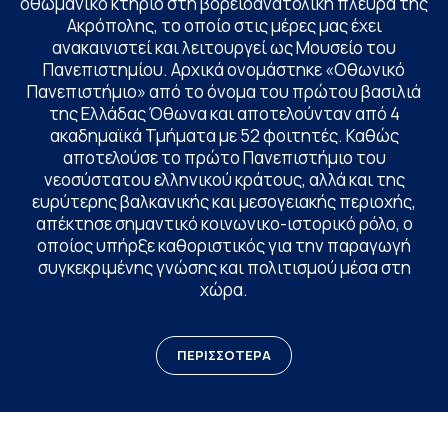
οθωμανικό κτήριο στη βορειοανατολική πλευρά της
Ακρόπολης, το οποίο στις μέρες μας έχει
ανακαινιστεί και λειτουργεί ως Μουσείο του
Πανεπιστημίου. Αρχικά ονομάστηκε «Οθωνικό
Πανεπιστήμιο» από το όνομα του πρώτου βασιλιά
της Ελλάδας Όθωνα και αποτελούνταν από 4
ακαδημαϊκά Τμήματα με 52 φοιτητές. Καθώς
αποτελούσε το πρώτο Πανεπιστήμιο του
νεοσύστατου ελληνικού κράτους, αλλά και της
ευρύτερης βαλκανικής και μεσογειακής περιοχής,
απέκτησε σημαντικό κοινωνικο-ιστορικό ρόλο, ο
οποίος υπήρξε καθοριστικός για την παραγωγή
συγκεκριμένης γνώσης και πολιτισμού μέσα στη
χώρα.
ΠΕΡΙΣΣΟΤΕΡΑ