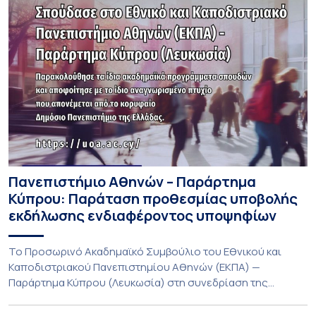
Πανεπιστήμιο Αθηνών – Παράρτημα
Κύπρου: Παράταση προθεσμίας υποβολής
εκδήλωσης ενδιαφέροντος υποψηφίων
Το Προσωρινό Ακαδημαϊκό Συμβούλιο του Εθνικού και
Καποδιστριακού Πανεπιστημίου Αθηνών (ΕΚΠΑ) —
Παράρτημα Κύπρου (Λευκωσία) στη συνεδρίαση της
Πέμπτης 23 Ιουλίου 2026, αποφασίζει ομόφωνα την
παράταση της προθεσμίας υποβολής εκδήλωσης