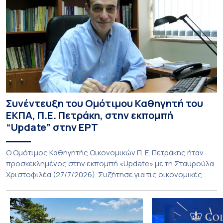
Συνέντευξη του Ομότιμου Καθηγητή του
ΕΚΠΑ, Π.Ε. Πετράκη, στην εκπομπή
“Update” στην ΕΡΤ
O Ομότιμος Καθηγητής Οικονομικών Π. Ε. Πετράκης ήταν
προσκεκλημένος στην εκπομπή «Update» με τη Σταυρούλα
Χριστοφιλέα (27/7/2026). Συζήτησε για τις οικονομικές
συνέπειες στην ενέργεια για την Ελλάδα και, γενικότερα, την
Ευρώπη από τις εξελίξεις στον πόλεμο ΗΠΑ – Ιράν, καθώς
και για τη διακύμανση των τιμών στα καύσιμα. Για να δείτε τη
συνέντευξη, πατήστε εδώ.