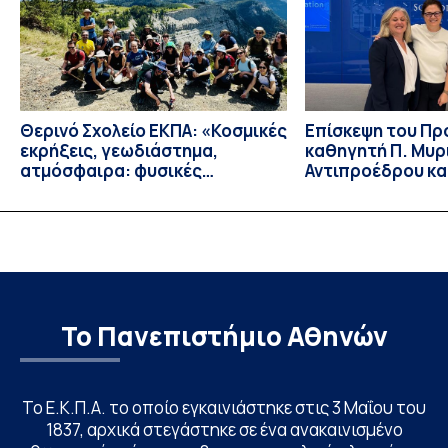
Θερινό Σχολείο ΕΚΠΑ: «Κοσμικές
Eπίσκεψη του Π
εκρήξεις, γεωδιάστημα,
καθηγητή Π. Μυρ
ατμόσφαιρα: φυσικές
Αντιπροέδρου κα
ιδιότητες, σύζευξη και
Καϊτελίδου του 
βιολογικές επιδράσεις»
Νοσηλευτικής το
Johns Hopkins Un
Columbia Univers
Το Πανεπιστήμιο Αθηνών
Το Ε.Κ.Π.Α. το οποίο εγκαινιάστηκε στις 3 Μαΐου του
1837, αρχικά στεγάστηκε σε ένα ανακαινισμένο