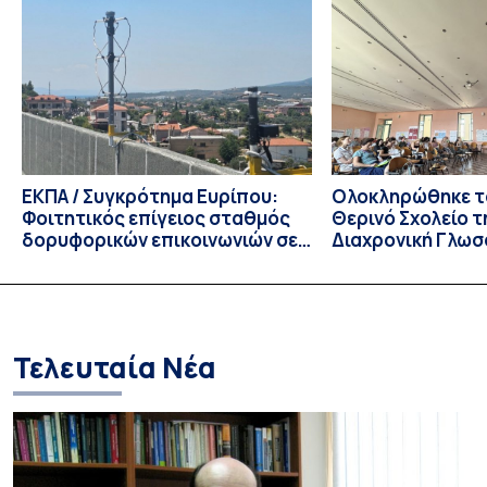
ενδιαφέροντος για την φοίτηση σε Προγράμματα Σπουδών,
Τμημάτων του Πανεπιστημίου μας στο Παράρτημα Κύπρου
για το ακαδημαϊκό έτος 2026-2027, έως τη Δευτέρα 31
Αυγούστου 2026. […]
ΕΚΠΑ / Συγκρότημα Ευρίπου:
Ολοκληρώθηκε το
Φοιτητικός επίγειος σταθμός
Θερινό Σχολείο τ
δορυφορικών επικοινωνιών σε
Διαχρονική Γλωσ
λειτουργία!
CIVIS BIP Course
Linguistics in th
με συντονισμό τ
Τελευταία Νέα