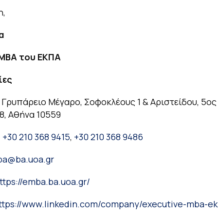
η,
α
 MBA
του ΕΚΠΑ
ίες
:
Γρυπάρειο Μέγαρο, Σοφοκλέους 1 & Αριστείδου, 5o
8, Αθήνα 10559
:
+30 210 368 9415
,
+30 210 368 9486
ba
@
ba
.
uoa
.
gr
ttps://emba.ba.uoa.gr/
ttps://www.linkedin.com/company/executive-mba-ek