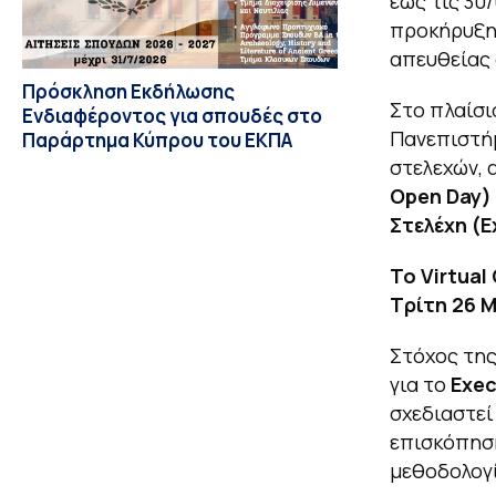
έως τις 30
προκήρυξη
απευθείας 
Πρόσκληση Εκδήλωσης
Στο πλαίσι
Ενδιαφέροντος για σπουδές στο
Πανεπιστήμ
Παράρτημα Κύπρου του ΕΚΠΑ
στελεχών, 
Open Day
)
Στελέχη (
E
Το
Virtual
Τρίτη 26 Μ
Στόχος της
για το
Exec
σχεδιαστεί
επισκόπηση
μεθοδολογί