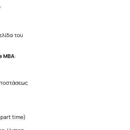
ο
ελίδα του
e MBA
:
 αποστάσεως
(
part time
)