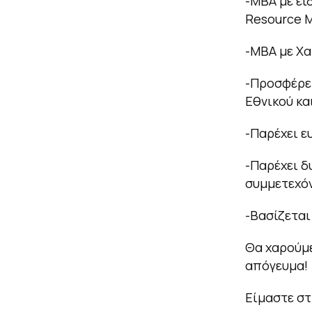
-MBA
με
ει
Resource 
-MBA
με Χ
-Προσφέρετ
Εθνικού κα
-Παρέχει ε
-Παρέχει δ
συμμετεχό
-Βασίζεται
Θα χαρούμε
απόγευμα!
Είμαστε στ