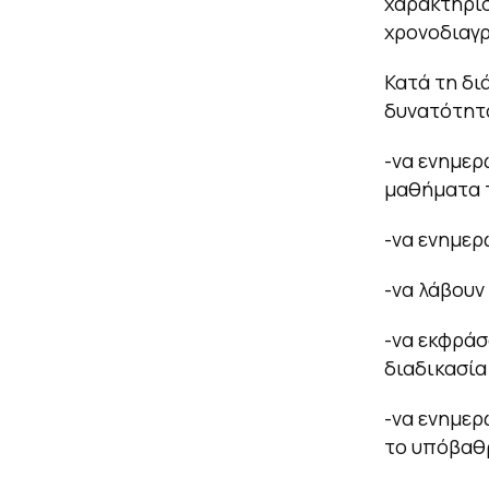
χαρακτηρισ
χρονοδιαγ
Κατά τη δι
δυνατότητα
-να ενημερ
μαθήματα 
-να ενημερ
-να λάβουν
-να εκφράσ
διαδικασία
-να ενημερ
το υπόβαθρ