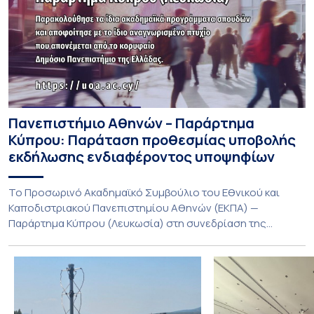
Πανεπιστήμιο Αθηνών – Παράρτημα
Κύπρου: Παράταση προθεσμίας υποβολής
εκδήλωσης ενδιαφέροντος υποψηφίων
Το Προσωρινό Ακαδημαϊκό Συμβούλιο του Εθνικού και
Καποδιστριακού Πανεπιστημίου Αθηνών (ΕΚΠΑ) —
Παράρτημα Κύπρου (Λευκωσία) στη συνεδρίαση της
Πέμπτης 23 Ιουλίου 2026, αποφασίζει ομόφωνα την
παράταση της προθεσμίας υποβολής εκδήλωσης
ενδιαφέροντος για την φοίτηση σε Προγράμματα Σπουδών,
Τμημάτων του Πανεπιστημίου μας στο Παράρτημα Κύπρου
για το ακαδημαϊκό έτος 2026-2027, έως τη Δευτέρα 31