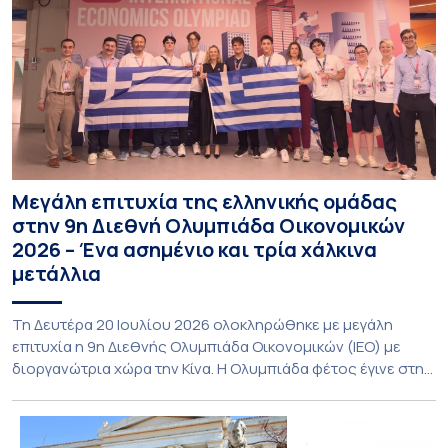
Μεγάλη επιτυχία της ελληνικής ομάδας
στην 9η Διεθνή Ολυμπιάδα Οικονομικών
2026 – Ένα ασημένιο και τρία χάλκινα
μετάλλια
Τη Δευτέρα 20 Ιουλίου 2026 ολοκληρώθηκε με μεγάλη
επιτυχία η 9η Διεθνής Ολυμπιάδα Οικονομικών (ΙΕΟ) με
διοργανώτρια χώρα την Κίνα. Η Ολυμπιάδα φέτος έγινε στην
πόλη Shenzhen της Νότιας Κίνας και υποδέχθηκε με φυσική
παρουσία αποστολές από 55 χώρες, αριθμός που αποτελεί
νέο ρεκόρ συμμετοχών. Για την Ελλάδα, η οποία συμμετείχε