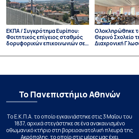
Αυγούστου 2026. […]
ΕΚΠΑ / Συγκρότημα Ευρίπου:
Ολοκληρώθηκε το
Φοιτητικός επίγειος σταθμός
Θερινό Σχολείο τ
δορυφορικών επικοινωνιών σε
Διαχρονική Γλωσ
λειτουργία!
CIVIS BIP Course
Linguistics in th
με συντονισμό τ
Το Πανεπιστήμιο Αθηνών
Το Ε.Κ.Π.Α. το οποίο εγκαινιάστηκε στις 3 Μαΐου του
1837, αρχικά στεγάστηκε σε ένα ανακαινισμένο
οθωμανικό κτήριο στη βορειοανατολική πλευρά της
Ακρόπολης, το οποίο στις μέρες μας έχει