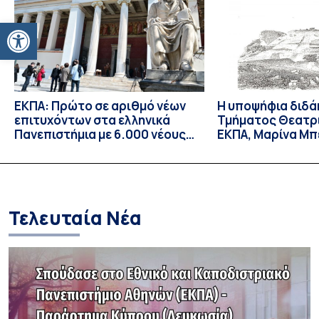
για 8η συνεχόμενη φορά, […]
Ανοίξτε τη γραμμή εργαλείων
ΕΚΠΑ: Πρώτο σε αριθμό νέων
Η υποψήφια διδά
επιτυχόντων στα ελληνικά
Τμήματος Θεατρ
Πανεπιστήμια με 6.000 νέους
ΕΚΠΑ, Μαρίνα Μπ
φοιτητές/τριες – Πρώτη
δεκτή ως υπότρ
επιλογή για τους
Επισκέπτρια Ερε
περισσότερους επιτυχόντες
Orient-Institut I
Τελευταία Νέα