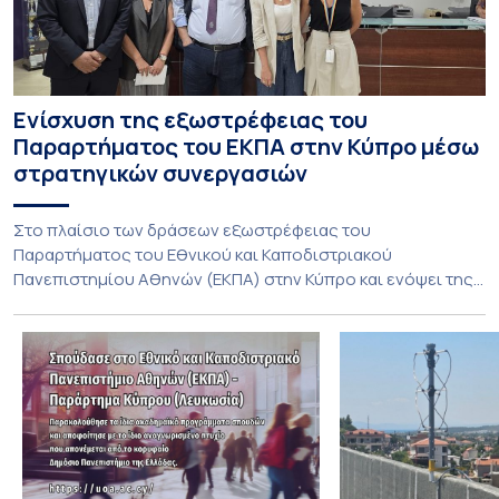
Ενίσχυση της εξωστρέφειας του
Παραρτήματος του ΕΚΠΑ στην Κύπρο μέσω
στρατηγικών συνεργασιών
Στο πλαίσιο των δράσεων εξωστρέφειας του
Παραρτήματος του Εθνικού και Καποδιστριακού
Πανεπιστημίου Αθηνών (ΕΚΠΑ) στην Κύπρο και ενόψει της
έναρξης των προπτυχιακών προγραμμάτων σπουδών του
Τμήματος Οικονομικών Επιστημών και του Τμήματος
Διοίκησης Επιχειρήσεων και Οργανισμών τον Σεπτέμβριο
του 2026, ο Κοσμήτορας της Σχολής Οικονομικών και
Πολιτικών Επιστημών, Καθηγητής Νικόλαος Ηρειώτης, και ο
Πρόεδρος του Τμήματος […]