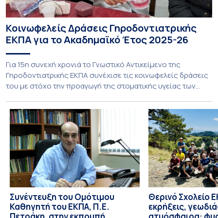
Κοινωφελείς Δράσεις Γηροδοντιατρικής
ΕΚΠΑ για το Ακαδημαϊκό Έτος 2025-26
Για 15η συνεχή χρονιά το Γνωστικό Αντικείμενο της
Γηροδοντιατρικής ΕΚΠΑ συνέχισε τις κοινωφελείς δράσεις
του με στόχο την προαγωγή της στοματικής υγείας των
ευάλωτων ηλικιωμένων συμπολιτών μας. Το πρόγραμμα της
υποχρεωτικής «κοινωφελούς μάθησης» στο μάθημα της
Γηροδοντιατρικής 10ου εξαμήνου, περιλάμβανε
εκπαιδευτικές δραστηριότητες στο Γηροκομείο-
Πτωχοκομείο Αθηνών, στο Οδοντιατρικό Τμήμα/Μονάδα
ΑΜΕΑ Ενηλίκων Ασκληπιείου Βούλας, στο Κέντρο
Γηριατρικής […]
Συνέντευξη του Ομότιμου
Θερινό Σχολείο Ε
Καθηγητή του ΕΚΠΑ, Π.Ε.
εκρήξεις, γεωδι
Πετράκη, στην εκπομπή
ατμόσφαιρα: φυ