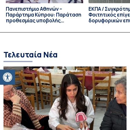
Πανεπιστήμιο Αθηνών –
ΕΚΠΑ / Συγκρότη
Παράρτημα Κύπρου: Παράταση
Φοιτητικός επίγ
προθεσμίας υποβολής
δορυφορικών επι
εκδήλωσης ενδιαφέροντος
λειτουργία!
υποψηφίων
Τελευταία Νέα
Ανοίξτε τη γραμμή εργαλείων