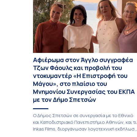
Αφιέρωμα στον Άγγλο συγγραφέα
Τζων Φάουλς και προβολή του
ντοκυμαντέρ «Η Επιστροφή του
Μάγου», στο πλαίσιο του
Μνημονίου Συνεργασίας του ΕΚΠΑ
με τον Δήμο Σπετσών
Ο Δήμος Σπετσών σε συνεργασία με το Εθνικό
και Καποδιστριακό Πανεπιστήμιο Αθηνών, και τ
Inkas Films, διοργάνωσαν λογοτεχνική εκδήλωσ
– αφιέρωμα στον Τζων Φάουλς, τον