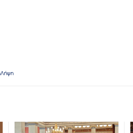
η
Λήψη