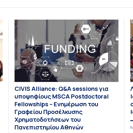
σε συνεργασία με τα Τμήματα Μαθηματικών και
τ
Στατιστικής όλων των Πανεπιστημίων της
κ
Ελλάδας και της Κύπρου. To Συνέδριο
Π
πραγματοποιήθηκε υπό την αιγίδα […]
υ
Π
π
Δ
Σ
ο
CIVIS Alliance: Q&A sessions για
υποψηφίους MSCA Postdoctoral
Fellowships – Ενημέρωση του
Γραφείου Προσέλκυσης
Χρηματοδοτήσεων του
Πανεπιστημίου Αθηνών
Μ