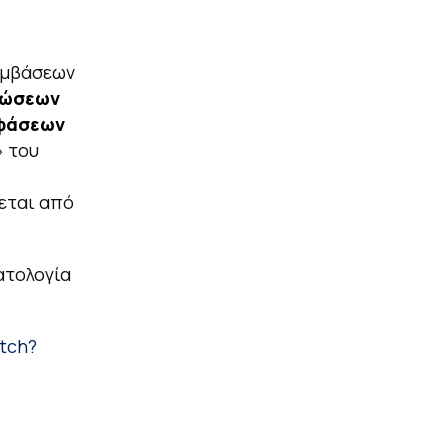
εμβάσεων
τώσεων
οφάσεων
» του
εται από
ατολογία
tch?