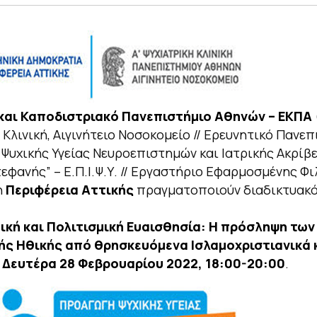
και Καποδιστριακό Πανεπιστήμιο Αθηνών – ΕΚΠΑ
 Κλινική, Αιγινήτειο Νοσοκομείο // Ερευνητικό Πανε
 Ψυχικής Υγείας Νευροεπιστημών και Ιατρικής Ακρίβ
εφανής” – Ε.Π.Ι.Ψ.Υ. // Εργαστήριο Εφαρμοσμένης Φ
η
Περιφέρεια Αττικής
πραγματοποιούν διαδικτυακό
θική και Πολιτισμική Ευαισθησία: Η πρόσληψη τω
κής Ηθικής από θρησκευόμενα Ισλαμοχριστιανικά 
η
Δευτέρα 28 Φεβρουαρίου 2022, 18:00-20:00
.