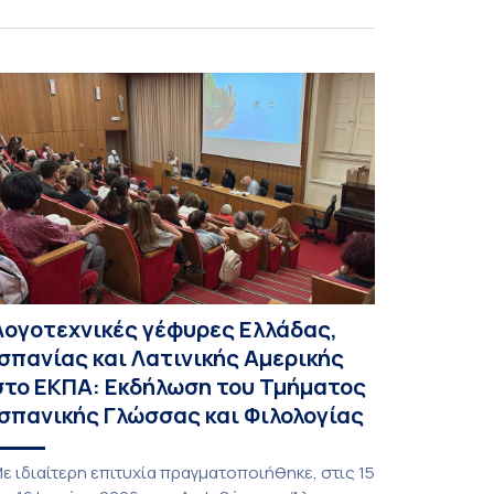
ων Ενδεικτικών Σπουδών στους σπουδαστές
αι στις σπουδάστριες πραγματοποιήθηκε την
έμπτη 9 Ιουλίου 2026 στη Μεγάλη Αίθουσα του
ανεπιστημίου Αθηνών. Την προσφώνηση
ραγματοποίησε η Αντιπρύτανις Ακαδημαϊκών,
ιεθνών Σχέσεων και Εξωστρέφειας, καθηγήτρια
οφία Παπαϊωάννου. Χαιρετισμούς απήθυναν
ι: − Αναπληρωτής […]
Λογοτεχνικές γέφυρες Ελλάδας,
Ισπανίας και Λατινικής Αμερικής
στο ΕΚΠΑ: Εκδήλωση του Τμήματος
Ισπανικής Γλώσσας και Φιλολογίας
ε ιδιαίτερη επιτυχία πραγματοποιήθηκε, στις 15