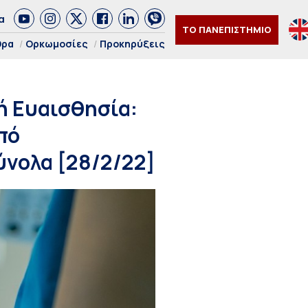
α
ΤΟ ΠΑΝΕΠΙΣΤΗΜΙΟ
θρα
Ορκωμοσίες
Προκηρύξεις
κή Ευαισθησία:
πό
ύνολα [28/2/22]