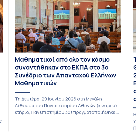
Μαθηματικοί από όλο τον κόσμο
συναντήθηκαν στο ΕΚΠΑ στο 3ο
Συνέδριο των Απανταχού Ελλήνων
Μαθηματικών
Τη Δευτέρα, 29 Ιουνίου 2026 στη Μεγάλη
Αίθουσα του Πανεπιστημίου Αθηνών (κεντρικό
κτήριο, Πανεπιστημίου 30) πραγματοποιήθηκε η
Η
τελετή έναρξης του 3ου Συνεδρίου των
ις
Υ
Απανταχού Ελλήνων Μαθηματικών το οποίο
η
Π
διοργανώνουν η Ελληνική Μαθηματική Εταιρεία
α