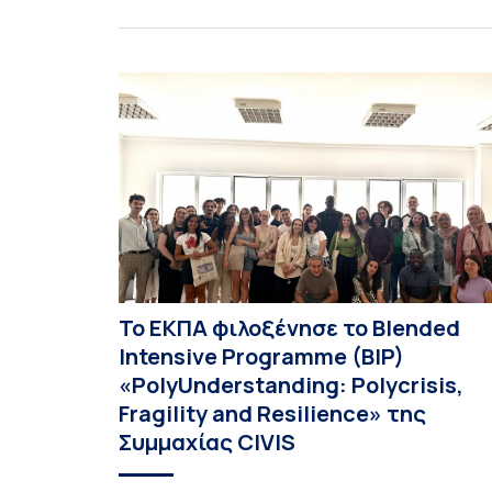
σημαντικότερο Βρετανό πεζογράφο του 20ού
αιώνα, με την προβολή του ντοκυμαντέρ «Η
επιστροφή του Μάγου». Η εκδήλωση
διοργανώθηκε στο πλαίσιο της συνεργασίας το
Δήμου Σπετσών και του Εθνικού και
Καποδιστριακού […]
Το ΕΚΠΑ φιλοξένησε το Blended
Intensive Programme (BIP)
«PolyUnderstanding: Polycrisis,
Fragility and Resilience» της
Συμμαχίας CIVIS