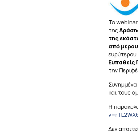
Το webinar
της
Δράση
της εκάστ
από μέρου
ευρύτερου
Ευπαθείς 
την Περιφέ
Συνημμένα 
και τους ο
Η παρακολο
v=rTL2WX
Δεν απαιτε