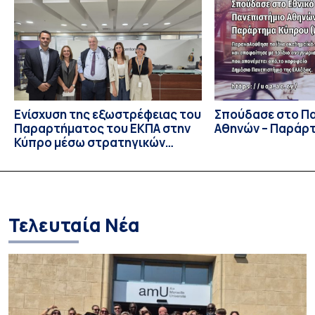
συμμετείχαν 447 φοιτητές εκπροσωπώντας 135
πανεπιστήμια από 46 χώρες. Από την Ελλάδα, συμμετείχαν
επίσης το Εθνικό Μετσόβιο Πολυτεχνείο, το Αριστοτέλειο
Πανεπιστήμιο […]
Ενίσχυση της εξωστρέφειας του
Σπούδασε στο Π
Παραρτήματος του ΕΚΠΑ στην
Αθηνών – Παράρ
Κύπρο μέσω στρατηγικών
συνεργασιών
Τελευταία Νέα