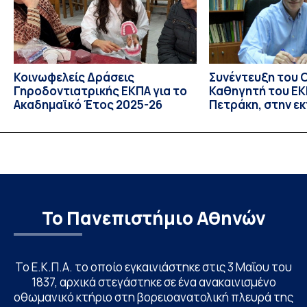
Κοινωφελείς Δράσεις
Συνέντευξη του 
Γηροδοντιατρικής ΕΚΠΑ για το
Καθηγητή του ΕΚΠ
Ακαδημαϊκό Έτος 2025-26
Πετράκη, στην ε
“Update” στην Ε
Το Πανεπιστήμιο Αθηνών
Το Ε.Κ.Π.Α. το οποίο εγκαινιάστηκε στις 3 Μαΐου του
1837, αρχικά στεγάστηκε σε ένα ανακαινισμένο
οθωμανικό κτήριο στη βορειοανατολική πλευρά της