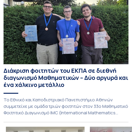
Διάκριση φοιτητών του ΕΚΠΑ σε διεθνή
διαγωνισμό Μαθηματικών – Δύο αργυρά και
ένα χάλκινο μετάλλιο
To Εθνικό και Καποδιστριακό Πανεπιστήμιο Αθηνών
συμμετείχε με ομάδα τριών φοιτητών στον 33ο Μαθηματικό
Φοιτητικό Διαγωνισμό IMC (International Mathematics
Competition), ο οποίος πραγματοποιήθηκε στις 29 και 30
Ιουλίου στο Blagoevgrad της Βουλγαρίας. Σε αυτόν