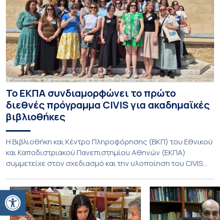
Το ΕΚΠΑ συνδιαμορφώνει το πρώτο
διεθνές πρόγραμμα CIVIS για ακαδημαϊκές
βιβλιοθήκες
Η Βιβλιοθήκη και Κέντρο Πληροφόρησης (ΒΚΠ) του Εθνικού
και Καποδιστριακού Πανεπιστημίου Αθηνών (ΕΚΠΑ)
συμμετείχε στον σχεδιασμό και την υλοποίηση του CIVIS
Blended Intensive Programme (BIP) με τίτλο «Transformative
Libraries and Participatory Culture” (IMOTION), το οποίο
Ανοίξτε τη γραμμή εργαλείων
πραγματοποιήθηκε με διαδικτυακές και δια ζώσης
εκπαιδευτικές δράσεις από τις 3 Ιουνίου έως τις 10 Ιουλίου
2026. Το πρόγραμμα αποτελεί […]