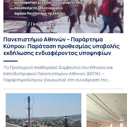
Πανεπιστήμιο Αθηνών – Παράρτημα
Κύπρου: Παράταση προθεσμίας υποβολής
εκδήλωσης ενδιαφέροντος υποψηφίων
Το Προσωρινό Ακαδημαϊκό Συμβούλιο του Εθνικού και
Καποδιστριακού Πανεπιστημίου Αθηνών (ΕΚΠΑ) —
Παράρτημα Κύπρου (Λευκωσία) στη συνεδρίαση της
Πέμπτης 23 Ιουλίου 2026, αποφασίζει ομόφωνα την
παράταση της προθεσμίας υποβολής εκδήλωσης
ενδιαφέροντος για την φοίτηση σε Προγράμματα Σπουδών,
Τμημάτων του Πανεπιστημίου μας στο Παράρτημα Κύπρου
για το ακαδημαϊκό έτος 2026-2027, έως τη Δευτέρα 31
Αυγούστου 2026. […]