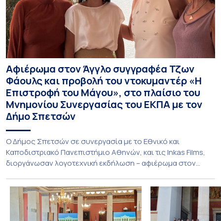
Αφιέρωμα στον Άγγλο συγγραφέα Τζων
Φάουλς και προβολή του ντοκυμαντέρ «Η
Επιστροφή του Μάγου», στο πλαίσιο του
Μνημονίου Συνεργασίας του ΕΚΠΑ με τον
Δήμο Σπετσών
Ο Δήμος Σπετσών σε συνεργασία με το Εθνικό και
Καποδιστριακό Πανεπιστήμιο Αθηνών, και τις Inkas Films,
διοργάνωσαν λογοτεχνική εκδήλωση – αφιέρωμα στον
Τζων Φάουλς, τον σημαντικότερο Βρετανό πεζογράφο του
20ού αιώνα, με την προβολή του ντοκυμαντέρ «Η
επιστροφή του Μάγου». Η εκδήλωση διοργανώθηκε στο
πλαίσιο της συνεργασίας του Δήμου Σπετσών και του
Εθνικού και Καποδιστριακού […]