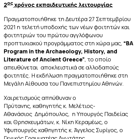
ος
2
χρόνος εκπαιδευτικής λειτουργίας
Πραγματοποιήθηκε τη Δευτέρα 27 Σεπτεμβρίου
2021 η τελετή υποδοχής των νέων φοιτητών και
φοιτητριών του πρώτου αγγλόφωνου
προπτυχιακού προγράμματος στη χώρα μας,
“BA
Program in the Arch
a
eology, History, and
Literature of Ancient Greece”
, το οποίο
απευθύνεται αποκλειστικά σε αλλοδαπούς
φοιτητές. Η εκδήλωση πραγματοποιήθηκε στη
Μεγάλη Αίθουσα του Πανεπιστημίου Αθηνών.
Χαιρετισμούς απηύθυναν ο
Πρύτανης, καθηγητής κ. Μελέτιος-
Αθανάσιος Δημόπουλος, η Υπουργός Παιδείας
και Θρησκευμάτων, κ. Νίκη Κεραμέως, ο
Υφυπουργός καθηγητής κ. Άγγελος Συρίγος, ο
Γενικός Γραμματέας Ανωτάτης