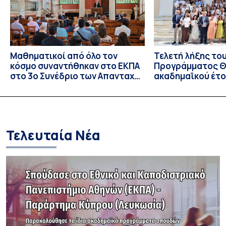
Μαθηματικοί από όλο τον
Τελετή λήξης το
κόσμο συναντήθηκαν στο ΕΚΠΑ
Προγράμματος Θ.
στο 3ο Συνέδριο των Απανταχού
ακαδημαϊκού έτο
Ελλήνων Μαθηματικών
και απονομής τω
Σπουδών στους 
και στις σπουδά
Τελευταία Νέα