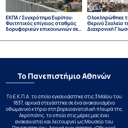
ΕΚΠΑ / Συγκρότημα Ευρίπου:
Ολοκληρώθηκε το
Φοιτητικός επίγειος σταθμός
Θερινό Σχολείο τ
δορυφορικών επικοινωνιών σε
Διαχρονική Γλωσ
λειτουργία!
CIVIS BIP Course
Linguistics in th
με συντονισμό τ
Το Πανεπιστήμιο Αθηνών
Το Ε.Κ.Π.Α. το οποίο εγκαινιάστηκε στις 3 Μαΐου του
1837, αρχικά στεγάστηκε σε ένα ανακαινισμένο
οθωμανικό κτήριο στη βορειοανατολική πλευρά της
Ακρόπολης, το οποίο στις μέρες μας έχει
ανακαινιστεί και λειτουργεί ως Μουσείο του
Πανεπιστημίου. Αρχικά ονομάστηκε «Οθωνικό