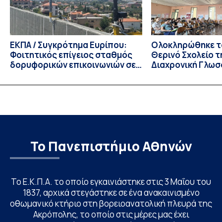
ΕΚΠΑ / Συγκρότημα Ευρίπου:
Ολοκληρώθηκε το
Φοιτητικός επίγειος σταθμός
Θερινό Σχολείο τ
δορυφορικών επικοινωνιών σε
Διαχρονική Γλωσ
λειτουργία!
CIVIS BIP Course
Linguistics in th
με συντονισμό τ
Το Πανεπιστήμιο Αθηνών
Το Ε.Κ.Π.Α. το οποίο εγκαινιάστηκε στις 3 Μαΐου του
1837, αρχικά στεγάστηκε σε ένα ανακαινισμένο
οθωμανικό κτήριο στη βορειοανατολική πλευρά της
Ακρόπολης, το οποίο στις μέρες μας έχει