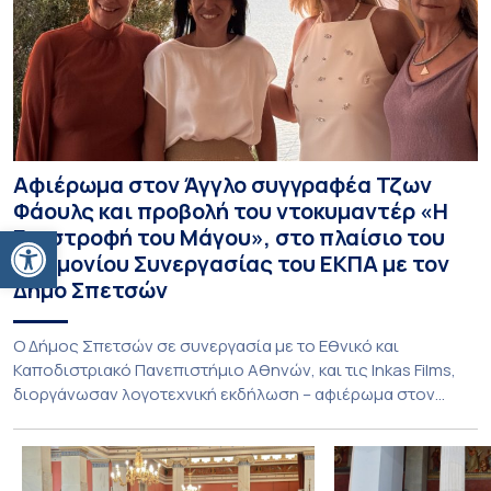
Αφιέρωμα στον Άγγλο συγγραφέα Τζων
Φάουλς και προβολή του ντοκυμαντέρ «Η
Ανοίξτε τη γραμμή εργαλείων
Επιστροφή του Μάγου», στο πλαίσιο του
Μνημονίου Συνεργασίας του ΕΚΠΑ με τον
Δήμο Σπετσών
Ο Δήμος Σπετσών σε συνεργασία με το Εθνικό και
Καποδιστριακό Πανεπιστήμιο Αθηνών, και τις Inkas Films,
διοργάνωσαν λογοτεχνική εκδήλωση – αφιέρωμα στον
Τζων Φάουλς, τον σημαντικότερο Βρετανό πεζογράφο του
20ού αιώνα, με την προβολή του ντοκυμαντέρ «Η
επιστροφή του Μάγου». Η εκδήλωση διοργανώθηκε στο
πλαίσιο της συνεργασίας του Δήμου Σπετσών και του