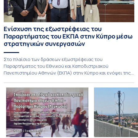
Ενίσχυση της εξωστρέφειας του
Παραρτήματος του ΕΚΠΑ στην Κύπρο μέσω
στρατηγικών συνεργασιών
Στο πλαίσιο των δράσεων εξωστρέφειας του
Παραρτήματος του Εθνικού και Καποδιστριακού
Πανεπιστημίου Αθηνών (ΕΚΠΑ) στην Κύπρο και ενόψει της
έναρξης των προπτυχιακών προγραμμάτων σπουδών του
Τμήματος Οικονομικών Επιστημών και του Τμήματος
Διοίκησης Επιχειρήσεων και Οργανισμών τον Σεπτέμβριο
του 2026, ο Κοσμήτορας της Σχολής Οικονομικών και
Πολιτικών Επιστημών, Καθηγητής Νικόλαος Ηρειώτης, και ο
Πρόεδρος του Τμήματος […]