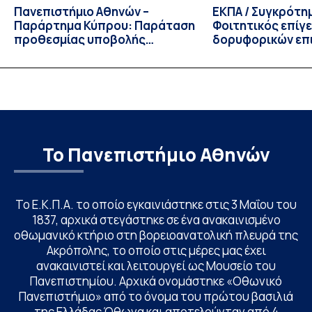
Πανεπιστήμιο Αθηνών –
ΕΚΠΑ / Συγκρότη
Παράρτημα Κύπρου: Παράταση
Φοιτητικός επίγ
προθεσμίας υποβολής
δορυφορικών επι
εκδήλωσης ενδιαφέροντος
λειτουργία!
υποψηφίων
Το Πανεπιστήμιο Αθηνών
Το Ε.Κ.Π.Α. το οποίο εγκαινιάστηκε στις 3 Μαΐου του
1837, αρχικά στεγάστηκε σε ένα ανακαινισμένο
οθωμανικό κτήριο στη βορειοανατολική πλευρά της
Ακρόπολης, το οποίο στις μέρες μας έχει
ανακαινιστεί και λειτουργεί ως Μουσείο του
Πανεπιστημίου. Αρχικά ονομάστηκε «Οθωνικό
Πανεπιστήμιο» από το όνομα του πρώτου βασιλιά
της Ελλάδας Όθωνα και αποτελούνταν από 4